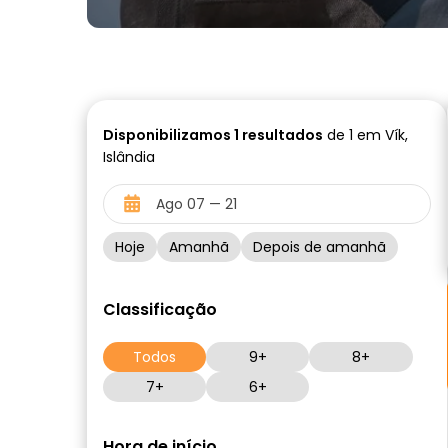
Disponibilizamos
1
resultados
de 1 em Vík,
Islândia
Hoje
Amanhã
Depois de amanhã
Classificação
Todos
9+
8+
7+
6+
Hora de início