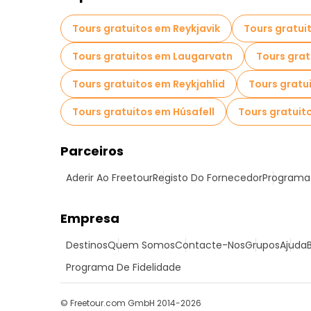
Tours gratuitos em Reykjavik
Tours gratui
Tours gratuitos em Laugarvatn
Tours grat
Tours gratuitos em Reykjahlid
Tours gratu
Tours gratuitos em Húsafell
Tours gratuit
Parceiros
Aderir Ao Freetour
Registo Do Fornecedor
Programa 
Empresa
Destinos
Quem Somos
Contacte-Nos
Grupos
Ajuda
Programa De Fidelidade
© Freetour.com GmbH 2014-2026