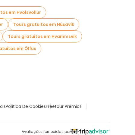
itos em Hvolsvollur
ær
Tours gratuitos em Húsavík
Tours gratuitos em Hvammsvík
atuitos em Ölfus
ais
Política De Cookies
Freetour Prémios
Avaliações fornecidas por