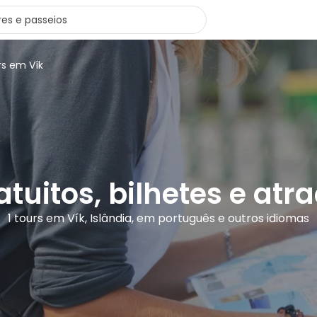
rs em Vík
atuitos, bilhetes e atr
1 tours em Vík, Islândia, em português e outros idiomas