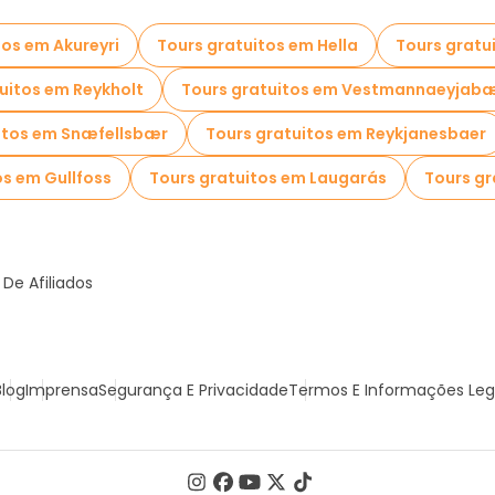
tos em Akureyri
Tours gratuitos em Hella
Tours gratu
uitos em Reykholt
Tours gratuitos em Vestmannaeyjab
itos em Snæfellsbær
Tours gratuitos em Reykjanesbaer
os em Gullfoss
Tours gratuitos em Laugarás
Tours gr
De Afiliados
Blog
Imprensa
Segurança E Privacidade
Termos E Informações Leg