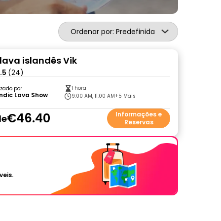
Ordenar por: Predefinida
lava islandês Vik
.5
(24)
1 hora
zado por
ndic Lava Show
9:00 AM, 11:00 AM
+5 Mais
€46.40
Informações e
de
Reservas
veis.