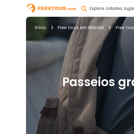
Início
Free tours em Islândia
Free tou
Passeios gr