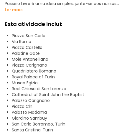
Passeio Livre é uma ideia simples, junte-se aos nossos
passeios. Nós mostramos-lhe o melhor da cidade,
Ler mais
contamos-lhe a sua história, anedotas e curiosidades, da
forma mais divertida, e é você que decide, no final do
Esta atividade inclui:
passeio, o preço que merece. Não existe um preço fixo,
mas pensamos que quanto melhor fizermos o nosso
Piazza San Carlo
trabalho, mais os nossos visitantes o valorizarão!
Via Roma
Apaixone-se por uma das mais belas cidades de Itália. Nós
Piazza Castello
esperamos por si!
Palatine Gate
Mole Antonelliana
O Tour de Torino dura aproximadamente 2½ hrs.
Piazza Carignano
Iremos descobrir:
Quadrilatero Romano
Piazza Carlo Felice
Royal Palace of Turin
Via Roma
Museo Egizio
Piazza CLN
Real Chiesa di San Lorenzo
Piazza San Carlo
Cathedral of Saint John the Baptist
O bairro antigo
Palazzo Carignano
Câmara Municipal
Piazza Cln
Ruínas romanas
Palazzo Madama
Catedral
Giardino Sambuy
Praça Castello
San Carlo Borromeo, Turin
Via Po
Santa Cristina, Turin