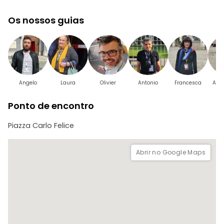
A Torre Antonelliana
Os nossos guias
Angelo
Laura
Olivier
Antonio
Francesca
Ann
Ponto de encontro
Piazza Carlo Felice
Abrir no Google Maps