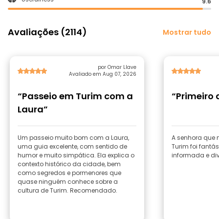
9.6
Avaliações (2114)
Mostrar tudo
por Omar Llave
Avaliado em Aug 07, 2026
“Passeio em Turim com a
“Primeiro 
Laura”
Um passeio muito bom com a Laura,
A senhora que 
uma guia excelente, com sentido de
Turim foi fantás
humor e muito simpática. Ela explica o
informada e div
contexto histórico da cidade, bem
como segredos e pormenores que
quase ninguém conhece sobre a
cultura de Turim. Recomendado.