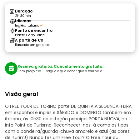
Duração
2h 30min
Idiomas
Inglês, Italiano
+1
Ponto de encontro
Piazza Carlo Felice
A partir de €0
Baseado em gorjetas
Reserva gratuita. Cancelamento gratuito.
Sem preço fixo — pague o que achar que o tour vale.
Visão geral
O FREE TOUR DE TORINO parte DE QUINTA A SEGUNDA-FEIRA
em espanhol e inglês e SÁBADO e DOMINGO também em
italiano, às 10h30 da estação principal PORTA NUOVA, no
Info Point de Turismo. Reconhecer-nos-á como os tipos
com a bandeira/guarda-chuva amarelo e azul (as cores
de Turim!) Nunca fez um Free Tour? O Free Tour ou