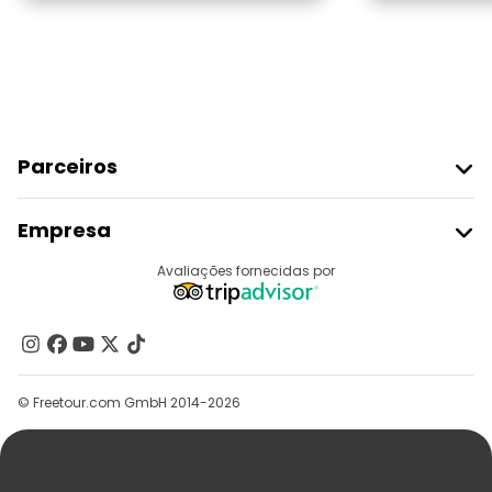
Parceiros
Aderir Ao Freetour
Empresa
Registo Do Fornecedor
Destinos
Avaliações fornecidas por
Programa De Afiliados
Quem Somos
Contacte-Nos
Grupos
© Freetour.com GmbH 2014-2026
Ajuda
Blog
Imprensa