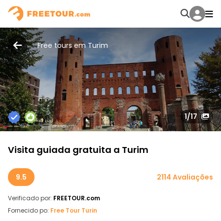
Free tours em Turim
1
/17
Visita guiada gratuita a Turim
9.5
2114 Avaliações
Verificado por:
FREETOUR.com
Fornecido po:
Free Tour Turin