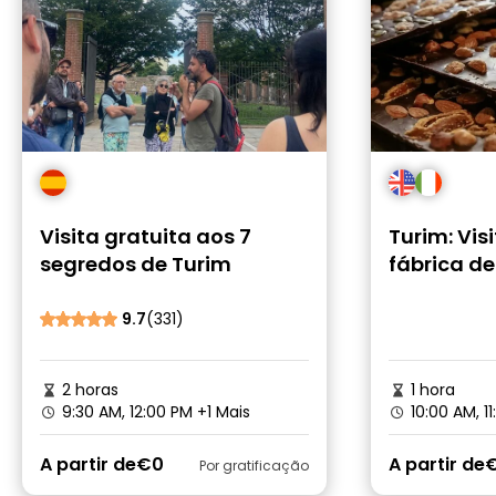
Visita gratuita aos 7
Turim: Vis
segredos de Turim
fábrica de
degustaç
9.7
(331)
2 horas
1 hora
9:30 AM, 12:00 PM
+1 Mais
10:00 AM, 1
A partir de
€0
A partir de
Por gratificação