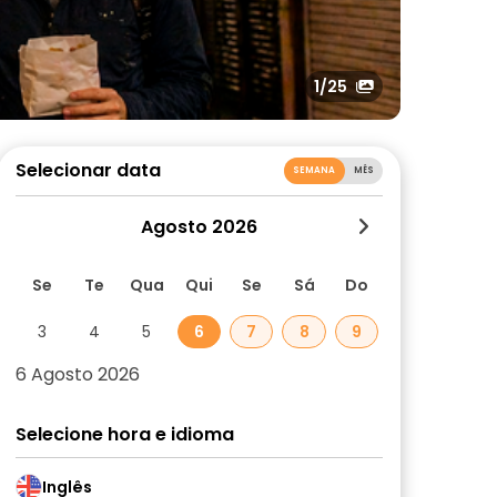
1
/25
Selecionar data
SEMANA
MÊS
Agosto 2026
Se
Te
Qua
Qui
Se
Sá
Do
3
4
5
6
7
8
9
6 Agosto 2026
Selecione hora e idioma
Inglês