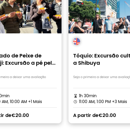
ado de Peixe de
Tóquio: Excursão cul
ji: Excursão a pé pela
a Shibuya
ura e comida de rua
rimeiro a deixar uma avaliação
Seja o primeiro a deixar uma avaliaç
0min
1h 30min
 AM, 10:00 AM
+1 Mais
11:00 AM, 1:00 PM
+3 Mais
ir de
€20.00
A partir de
€20.00