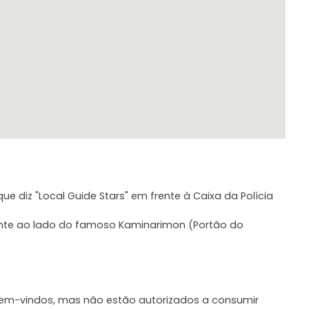
 Não está disponível apoio em japonês.
ue diz "Local Guide Stars" em frente à Caixa da Polícia
ente ao lado do famoso Kaminarimon (Portão do
em-vindos, mas não estão autorizados a consumir