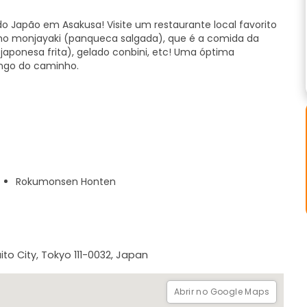
o Japão em Asakusa! Visite um restaurante local favorito
omo monjayaki (panqueca salgada), que é a comida da
japonesa frita), gelado conbini, etc! Uma óptima
ongo do caminho.
tes locais
o Japão
Rokumonsen Honten
aisquer extras devem ser pagos em dinheiro. Por favor,
to City, Tokyo 111-0032, Japan
, informe-nos com antecedência.
staurante.
Abrir no Google Maps