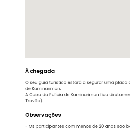
Nota: Esta excursão é efectuada apenas em inglês.
À chegada
O seu guia turístico estará a segurar uma placa q
de Kaminarimon.
A Caixa da Polícia de Kaminarimon fica diretam
Trovão).
Observações
- Os participantes com menos de 20 anos são b