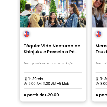
Tóquio: Vida Nocturna de
Merc
Shinjuku e Passeio a Pé
Tsuki
pelas Ruelas Secretas
cult
Seja o primeiro a deixar uma avaliação
Seja o p
1h 30min
1h 3
9:00 AM, 11:00 AM
+5 Mais
8:00
A partir de
€20.00
A part