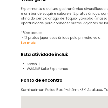
Experimente a cultura gastronómica diversificada d
e um bar de saqué e saboreie 12 pratos únicos, c
alma do centro antigo de Tóquio, yakisoba (massa 
oportunidade para conhecer outros viajantes ao l
**Destaques
・12 pratos japoneses únicos pela primeira vez
・Restaurante japonês Izakaya amado pelos habitan
Ler mais
・Sake bar onde pode desfrutar de saquê de todo 
・Muitas opções de sorvete no FamilyMart
Esta atividade inclui:
・Conhecer novos amigos ao longo do caminho
・Dicas para curtir Asakusa
Sensō-ji
WASAKE Sake Experience
**Importante
Ponto de encontro
Este passeio inclui muita comida e bebidas, mas qu
não se esqueça de trazer algum dinheiro consigo.
Kaminarimon Police Box, 1-chōme-3-1 Asakusa, Tai
Se necessitar de assistência em cadeira de rodas
Faremos as alterações necessárias à reserva do re