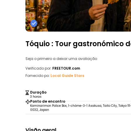
Tóquio : Tour gastronómico d
Seja o primeiro a deixar uma avaliação
Verificado por:
FREETOUR.com
Fornecido po:
Local Guide Stars
Duração
3 horas
Ponto de encontro
Kaminarimon Police Box, 1-chōme-3-1 Asakusa, Taito City, Tokyo 111
0032, Japan
Visão geral