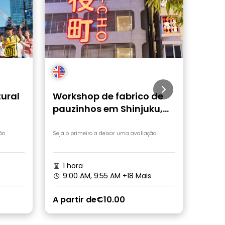
tural
Workshop de fabrico de
Tóqu
pauzinhos em Shinjuku,
mat
Tóquio
está
ão
Seja o primeiro a deixar uma avaliação
Seja o 
1 hora
2 h
9:00 AM, 9:55 AM
+18 Mais
8:3
A partir de
€10.00
A par