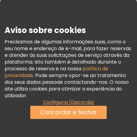
Blog
Imprensa
Segurança E Privacidade
Aviso sobre cookies
Termos E Informações Legais
Política De Cookies
Precisamos de algumas informações suas, como o
seu nome e endereço de e-mail, para fazer reservas
Freetour Prémios
e atender às suas solicitações de serviço através da
Programa De Fidelidade
plataforma. Isto também é detalhado durante o
processo de reserva e na nossa
política de
privacidade
. Pode sempre opor-se ao tratamento
dos seus dados pessoais contactando-nos. O nosso
site utiliza cookies para otimizar a experiência do
utilizador.
Configurar/Discordar
Concordar e fechar