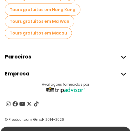
Tours gratuitos em Hong Kong
Tours gratuitos em Ma Wan
Tours gratuitos em Macau
Parceiros
Aderir Ao Freetour
Empresa
Registo Do Fornecedor
Destinos
Avaliações fornecidas por
Programa De Afiliados
Quem Somos
Contacte-Nos
Grupos
© Freetour.com GmbH 2014-2026
Ajuda