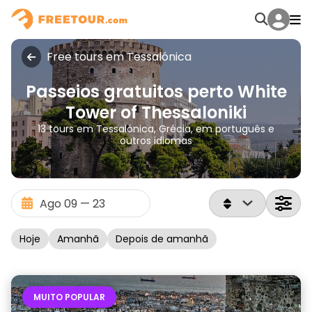
Free tours em Tessalónica
Passeios gratuitos perto White
Tower of Thessaloniki
13 tours em Tessalónica, Grécia, em português e
outros idiomas
Hoje
Amanhã
Depois de amanhã
MUITO POPULAR