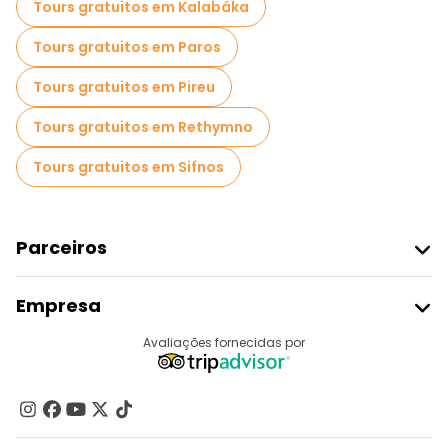
Tours gratuitos em Kalabáka
Tours gratuitos em Paros
Tours gratuitos em Pireu
Tours gratuitos em Rethymno
Tours gratuitos em Sifnos
Parceiros
Aderir Ao Freetour
Empresa
Registo Do Fornecedor
Destinos
Avaliações fornecidas por
Programa De Afiliados
Quem Somos
Contacte-Nos
Grupos