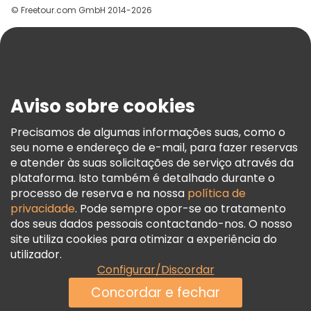
© Freetour.com GmbH 2014-2026
Ajuda
Blog
Imprensa
Segurança E Privacidade
Aviso sobre cookies
Termos E Informações Legais
Política De Cookies
Precisamos de algumas informações suas, como o
seu nome e endereço de e-mail, para fazer reservas
Freetour Prémios
e atender às suas solicitações de serviço através da
Programa De Fidelidade
plataforma. Isto também é detalhado durante o
processo de reserva e na nossa
política de
privacidade
. Pode sempre opor-se ao tratamento
dos seus dados pessoais contactando-nos. O nosso
site utiliza cookies para otimizar a experiência do
utilizador.
Configurar/Discordar
Concordar e fechar