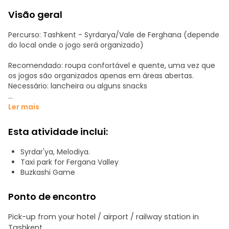
Visão geral
Percurso: Tashkent - Syrdarya/Vale de Ferghana (depende
do local onde o jogo será organizado)
Recomendado: roupa confortável e quente, uma vez que
os jogos são organizados apenas em áreas abertas.
Necessário: lancheira ou alguns snacks
Descrição:
Ler mais
- Tashkent: Recolha no hotel/aeroporto/estação
ferroviária e viagem directa para a província de Syrdarya
Esta atividade inclui:
ou para a região de Tashkent ou para uma das províncias
do vale de Ferghana.
Syrdar'ya, Melodiya.
Taxi park for Fergana Valley
- Jogo: O jogo começa a 9-10-11, depende das
Buzkashi Game
organizações, por isso é importante dedicar um dia. O
nosso guia explicar-lhe-á tudo sobre este jogo e ajudá-lo-
Ponto de encontro
á a estabelecer um diálogo com os adeptos locais, onde
poderá ver pessoas muito honestas e simpáticas.
Pick-up from your hotel / airport / railway station in
Tashkent