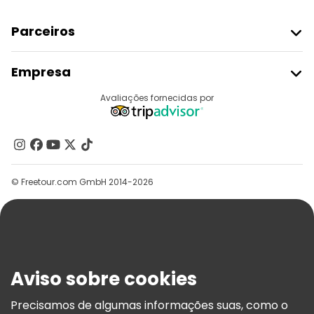
Parceiros
Aderir Ao Freetour
Empresa
Registo Do Fornecedor
Destinos
Avaliações fornecidas por
Programa De Afiliados
Quem Somos
Contacte-Nos
Grupos
© Freetour.com GmbH 2014-2026
Ajuda
Blog
Imprensa
Segurança E Privacidade
Aviso sobre cookies
Termos E Informações Legais
Política De Cookies
Precisamos de algumas informações suas, como o