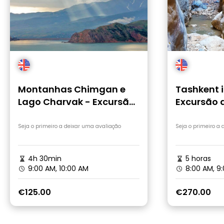
Montanhas Chimgan e
Tashkent 
Lago Charvak - Excursão
Excursão 
a partir de Tashkent
Ishakkupr
Seja o primeiro a deixar uma avaliação
Seja o primeiro a
4h 30min
5 horas
9:00 AM, 10:00 AM
8:00 AM, 9
€125.00
€270.00