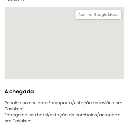
- Regresso a Tashkent, entrega no seu hotel/estação de
comboios/aeroporto.
Abrir no Google Maps
Nota: Também podemos organizar esta viagem a partir de
Samarkand. Neste caso, o trajecto será:
Samarkand - Shakhrisabz/Urgut/Jizzakh - Samarkand
À chegada
Recolha no seu hotel/aeroporto/estação ferroviária em
Tashkent
Entrega no seu hotel/estação de comboios/aeroporto
em Tashkent