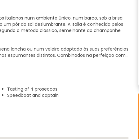
 italianos num ambiente único, num barco, sob a brisa
um pôr do sol deslumbrante. A Itália é conhecida pelos
 segundo o método clássico, semelhante ao champanhe
na lancha ou num veleiro adaptado às suas preferências
nhos espumantes distintos. Combinados na perfeição com
e torna-se um deleite sensorial. Deixe que o brilho suave
raordinária experiência la dolce vita a novos patamares.
s pelas águas cristalinas, permitindo-lhe dar um
a costa de Palermo. Relaxe, descontraia e mergulhe na
Tasting of 4 proseccos
a fresca do mar num dia quente.
Speedboat and captain