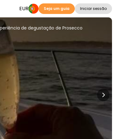
EUR
Seja um guia
Iniciar sessão
periência de degustação de Prosecco