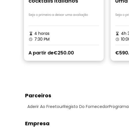
cocktails italianos
Uma o
Seja o primeiro a deixar uma avaliação
Seja o p
4 horas
4h 
7:30 PM
10:0
A partir de
€250.00
€590
Parceiros
Aderir Ao Freetour
Registo Do Fornecedor
Programa 
Empresa