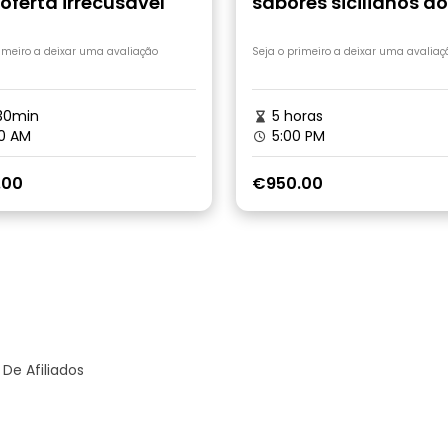
ferta irrecusável
sabores sicilianos do
Lótus Branco
rimeiro a deixar uma avaliação
Seja o primeiro a deixar uma avaliaç
30min
5 horas
0 AM
5:00 PM
.00
€950.00
De Afiliados