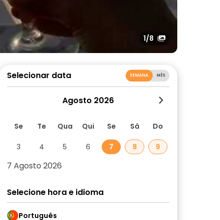
1
/8
Selecionar data
SEMANA
MÊS
Agosto 2026
Se
Te
Qua
Qui
Se
Sá
Do
3
4
5
6
7
8
9
7 Agosto 2026
Selecione hora e idioma
Português