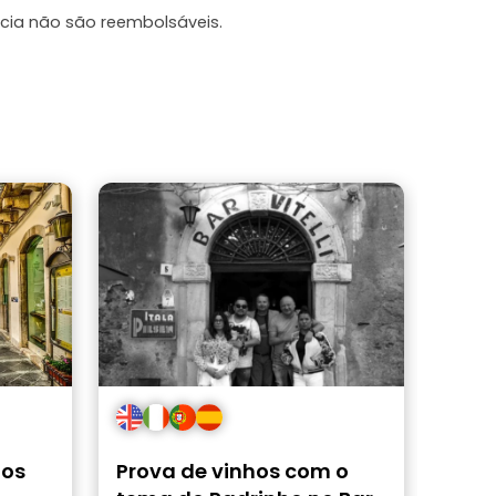
cia não são reembolsáveis.
 os
Prova de vinhos com o