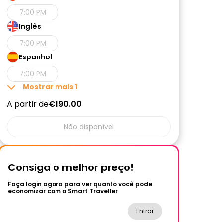
7:00 PM
Inglês
7:00 PM
Espanhol
7:00 PM
Mostrar mais
1
A partir de
€190.00
Não disponível
Consiga o melhor preço!
Faça login agora para ver quanto você pode
economizar com o Smart Traveller
Entrar