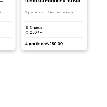
tema do Padrinho no Bar
Vitelli
ão
Seja o primeiro a deixar uma avaliação
3 horas
2:00 PM
A partir de
€250.00