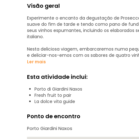
Visão geral
Experimente o encanto da degustação de Proseccos
suave do fim de tarde e tendo como pano de fundo 
seus vinhos espumantes, incluindo os elaborados
italiano.
Nesta deliciosa viagem, embarcaremos numa peque
e deliciar-nos-emos com os sabores de quatro vi
frutas frescas, como morangos ou melões, cada gol
Ler mais
do pôr do sol e a brisa refrescante elevem esta ext
Esta atividade inclui:
Sinta a liberdade do mar aberto enquanto navegamo
mergulho refrescante nos locais mais pitorescos d
Porto di Giardini Naxos
beleza do Mediterrâneo enquanto desfruta da bris
Fresh fruit to pair
La dolce vita guide
Ponto de encontro
Porto Giardini Naxos