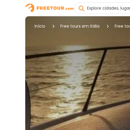
Início
Free tours em Itália
Free t