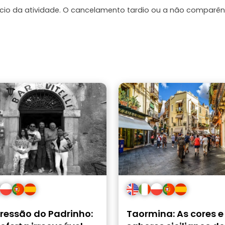
ício da atividade. O cancelamento tardio ou a não comparên
gressão do Padrinho:
Taormina: As cores e