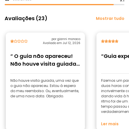
9.1
Avaliações (23)
Mostrar tudo
por gianni monaco
Avaliado em Jul 12, 2026
“ O guia não apareceu!
“Guia expe
Não houve visita guiada.
Tenho direito ao ”
Não houve visita guiada, uma vez que
Fizemos um pas
o guia não apareceu. Estou à espera
duas horas com 
do meu reembolso. Ou, eventualmente,
incrivelmente c
de uma nova data. Obrigado.
dando vida à hi
ritmo foi de um
tempo passou a
verdadeiramente
A minha irmã e
Ler mais