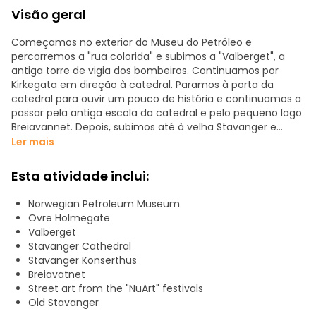
Visão geral
Começamos no exterior do Museu do Petróleo e
percorremos a "rua colorida" e subimos a "Valberget", a
antiga torre de vigia dos bombeiros. Continuamos por
Kirkegata em direção à catedral. Paramos à porta da
catedral para ouvir um pouco de história e continuamos a
passar pela antiga escola da catedral e pelo pequeno lago
Breiavannet. Depois, subimos até à velha Stavanger e
atravessamos as ruas até à nova sala de concertos.
Ler mais
Contar-lhe-ei sobre os locais que visitamos e um pouco
da vida quotidiana em Stavanger. Se tiver pedidos
Esta atividade inclui:
especiais, por favor informe-me, e eu tentarei satisfazer
os mesmos.
Norwegian Petroleum Museum
Ovre Holmegate
Valberget
Stavanger Cathedral
Stavanger Konserthus
Breiavatnet
Street art from the "NuArt" festivals
Old Stavanger