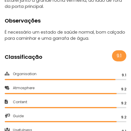
Estarei junto à grande rocha vermelha, do lado de fora
da porta principal.
Observações
É necessário um estado de saúde normal, bom calçado
para caminhar e uma garrafa de água.
9.1
Classificação
Organisation
9.1
Atmosphere
9.2
Content
9.2
Guide
9.2
Usefulness