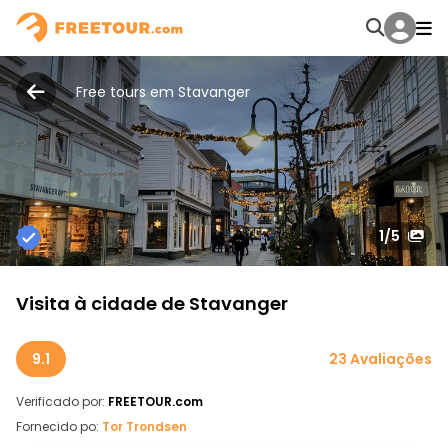
Free tours em Stavanger
1
/5
Visita à cidade de Stavanger
9.1
23 Avaliações
Verificado por:
FREETOUR.com
Fornecido po:
Tor Trondsen