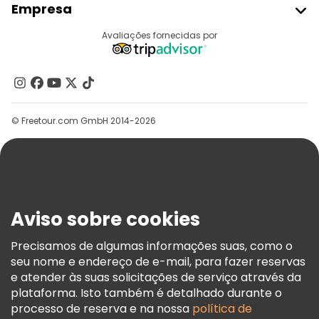
Empresa
Registo Do Fornecedor
Destinos
Avaliações fornecidas por
Programa De Afiliados
Quem Somos
Contacte-Nos
Grupos
© Freetour.com GmbH 2014-2026
Ajuda
Blog
Imprensa
Segurança E Privacidade
Aviso sobre cookies
Termos E Informações Legais
Política De Cookies
Precisamos de algumas informações suas, como o
seu nome e endereço de e-mail, para fazer reservas
Freetour Prémios
e atender às suas solicitações de serviço através da
Programa De Fidelidade
plataforma. Isto também é detalhado durante o
processo de reserva e na nossa
política de