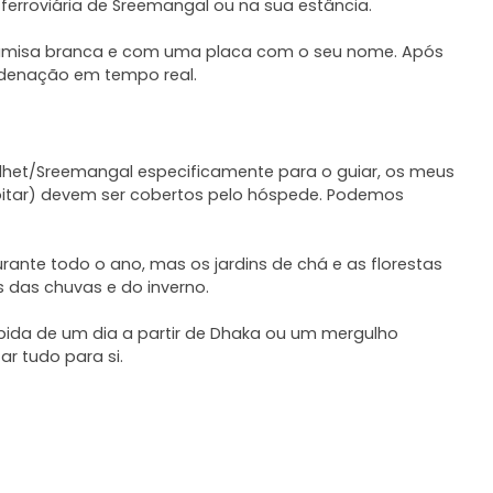
ferroviária de Sreemangal ou na sua estância.
camisa branca e com uma placa com o seu nome. Após
rdenação em tempo real.
ylhet/Sreemangal especificamente para o guiar, os meus
oitar) devem ser cobertos pelo hóspede. Podemos
urante todo o ano, mas os jardins de chá e as florestas
s das chuvas e do inverno.
pida de um dia a partir de Dhaka ou um mergulho
ar tudo para si.