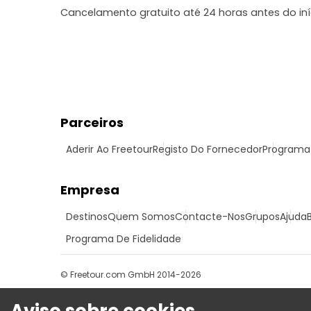
Cancelamento gratuito até 24 horas antes do in
Parceiros
Aderir Ao Freetour
Registo Do Fornecedor
Programa 
Empresa
Destinos
Quem Somos
Contacte-Nos
Grupos
Ajuda
Programa De Fidelidade
© Freetour.com GmbH 2014-2026