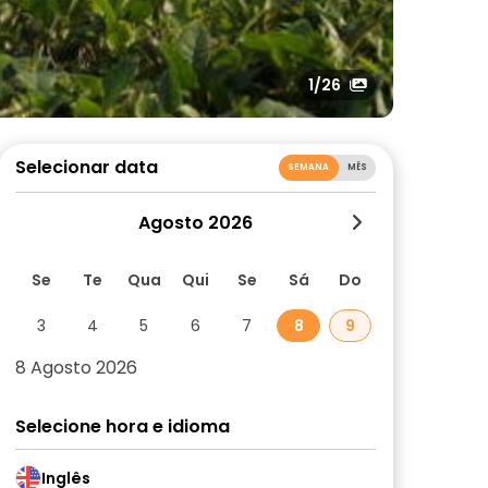
1
/26
Selecionar data
SEMANA
MÊS
Agosto 2026
Se
Te
Qua
Qui
Se
Sá
Do
3
4
5
6
7
8
9
8 Agosto 2026
Selecione hora e idioma
Inglês