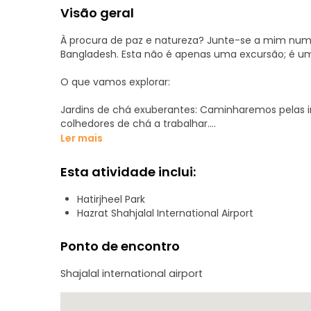
Visão geral
À procura de paz e natureza? Junte-se a mim num
Bangladesh. Esta não é apenas uma excursão; é um
O que vamos explorar:
Jardins de chá exuberantes: Caminharemos pelas i
colhedores de chá a trabalhar.
Ler mais
Parque Nacional Lawachara: Uma caminhada guiada p
Hoolock e pássaros exóticos.
Esta atividade inclui:
Aldeias tribais: Visita às comunidades tribais de Mo
Hatirjheel Park
seu artesanato em tear manual.
Hazrat Shahjalal International Airport
Lago Madhabpur: Um lago sereno rodeado de colina
Ponto de encontro
O famoso chá de 7 camadas: Terminaremos o nosso
Shajalal international airport
Sreemangal é famoso!
Porquê viajar comigo?