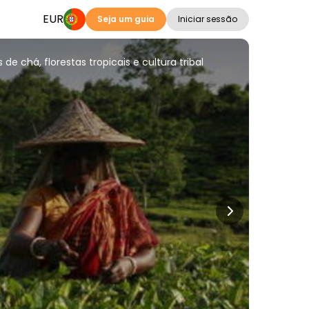
EUR
Seja um guia
Iniciar sessão
e chá, florestas tropicais e cultura tribal