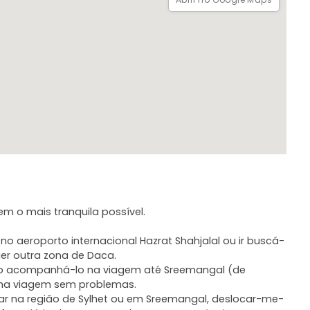
tica (bilhetes de comboio/autocarro e transportes locais)
Serei o seu guia e companheiro durante toda a viagem.
gem o mais tranquila possível.
o aeroporto internacional Hazrat Shahjalal ou ir buscá-
er outra zona de Daca.
osso acompanhá-lo na viagem até Sreemangal (de
 uma viagem sem problemas.
rar na região de Sylhet ou em Sreemangal, deslocar-me-