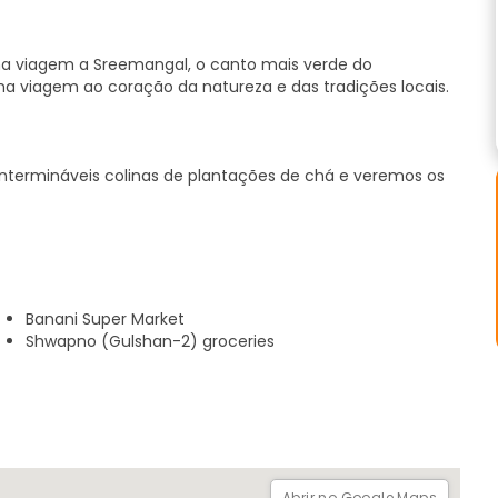
a viagem a Sreemangal, o canto mais verde do
a viagem ao coração da natureza e das tradições locais.
ntermináveis colinas de plantações de chá e veremos os
ela floresta tropical para observar os raros Gibões
nipuri e Khasia para conhecer o seu estilo de vida único e o
Banani Super Market
Shwapno (Gulshan-2) groceries
s e arbustos de chá, famoso pelos seus nenúfares.
 dia com o lendário chá multicolorido pelo qual
Abrir no Google Maps