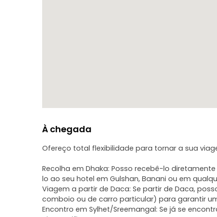
Eu adoro a natureza e posso tratar de toda a logís
para que possa relaxar e desfrutar da vegetação. 
À chegada
Ofereço total flexibilidade para tornar a sua via
Recolha em Dhaka: Posso recebê-lo diretamente n
lo ao seu hotel em Gulshan, Banani ou em qualqu
Viagem a partir de Daca: Se partir de Daca, p
comboio ou de carro particular) para garantir
Encontro em Sylhet/Sreemangal: Se já se encont