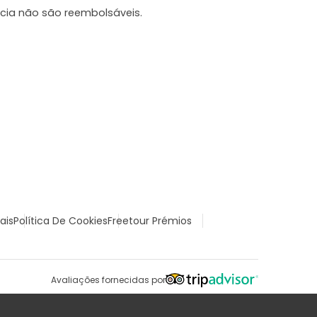
cia não são reembolsáveis.
ais
Política De Cookies
Freetour Prémios
Avaliações fornecidas por