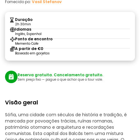
Fornecido po:
Vasil Stefanov
Duração
2h 30min
Idiomas
Inglês, Espanhol
Ponto de encontro
Memento Cafe
A partir de €0
Baseado em gorjetas
Reserva gratuita. Cancelamento gratuito.
Sem preço fixo — pague o que achar que o tour vale.
Visão geral
Sófia, uma cidade com séculos de história e tradição, é
marcada por povoações trácias, ruínas romanas,
património otomano e arquitetura e recordações
comunistas. Esta capital dos Balcãs tem uma mistura
única de património cultural a correr nas suas veias. O