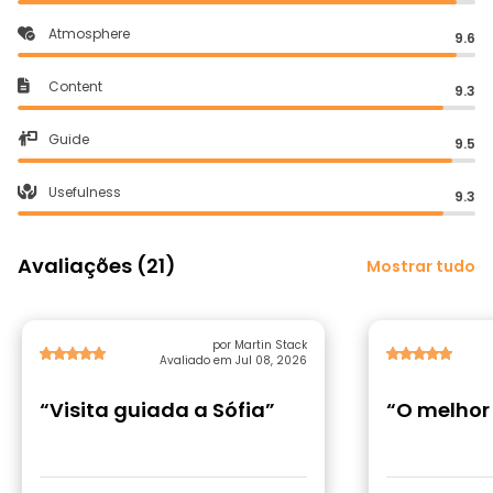
Atmosphere
9.6
Content
9.3
Guide
9.5
Usefulness
9.3
Avaliações (21)
Mostrar tudo
por Martin Stack
Avaliado em Jul 08, 2026
“Visita guiada a Sófia”
“O melhor