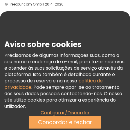
© Freetour.com GmbH 2014-2026
Ajuda
Blog
Imprensa
Segurança E Privacidade
Aviso sobre cookies
Termos E Informações Legais
Política De Cookies
Precisamos de algumas informações suas, como o
seu nome e endereço de e-mail, para fazer reservas
Freetour Prémios
e atender às suas solicitações de serviço através da
Programa De Fidelidade
plataforma. Isto também é detalhado durante o
processo de reserva e na nossa
política de
privacidade
. Pode sempre opor-se ao tratamento
dos seus dados pessoais contactando-nos. O nosso
site utiliza cookies para otimizar a experiência do
utilizador.
Configurar/Discordar
Concordar e fechar