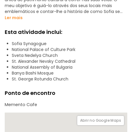
meu objetivo é guiá-lo através dos seus locais mais
emblemáticos e contar-lhe a história de como Sofia se
tornou naquilo que é hoje.
Ler mais
Sem pressas, sem turismo de controlo, mas antes um
Esta atividade inclui:
passeio agradável entre novos amigos. O meu objetivo é
estabelecer uma ligação entre as nossas culturas e
Sofia Synagogue
permitir-lhe conhecer Sofia através dos olhos de um
National Palace of Culture Park
cidadão de terceira geração. Para além dos pontos de
Sveta Nedelya Church
referência, vamos parar nos cafés da moda, provar as
St. Alexander Nevsky Cathedral
iguarias locais e sentir a vibração artística da cidade.
National Assembly of Bulgaria
Banya Bashi Mosque
Esperam-no muitas histórias durante esta viagem e eu
St. George Rotunda Church
terei todo o gosto em responder às suas perguntas sobre
Sófia e a Bulgária.
Ponto de encontro
Memento Cafe
Abrir no Google Maps