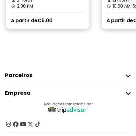
2 horas
2h 30min
2:00 PM
10:00 AM, 
A partir de
€5.00
A partir de
Parceiros
Aderir Ao Freetour
Empresa
Registo Do Fornecedor
Destinos
Avaliações fornecidas por
Programa De Afiliados
Quem Somos
Contacte-Nos
Grupos