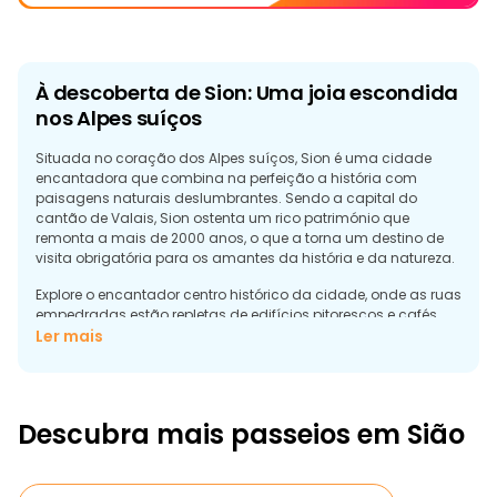
À descoberta de Sion: Uma joia escondida
nos Alpes suíços
Situada no coração dos Alpes suíços, Sion é uma cidade
encantadora que combina na perfeição a história com
paisagens naturais deslumbrantes. Sendo a capital do
cantão de Valais, Sion ostenta um rico património que
remonta a mais de 2000 anos, o que a torna um destino de
visita obrigatória para os amantes da história e da natureza.
Explore o encantador centro histórico da cidade, onde as ruas
empedradas estão repletas de edifícios pitorescos e cafés
animados. Dominando a linha do horizonte estão os
Ler mais
majestosos castelos Tourbillon e Valeria, ambos com
deslumbrantes vistas panorâmicas sobre as montanhas e
vinhas circundantes. Uma visita gratuita a Sion permite aos
visitantes mergulharem na cultura e na história locais,
Descubra mais passeios em Sião
guiados por habitantes locais conhecedores que partilham
histórias fascinantes sobre o passado da cidade.
Para além da sua atração histórica, Sion está rodeada de