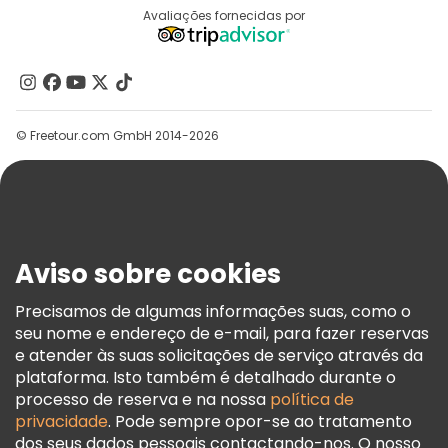
Destinos
Avaliações fornecidas por
Programa De Afiliados
Quem Somos
Contacte-Nos
Grupos
© Freetour.com GmbH 2014-2026
Ajuda
Blog
Imprensa
Segurança E Privacidade
Aviso sobre cookies
Termos E Informações Legais
Política De Cookies
Precisamos de algumas informações suas, como o
seu nome e endereço de e-mail, para fazer reservas
Freetour Prémios
e atender às suas solicitações de serviço através da
Programa De Fidelidade
plataforma. Isto também é detalhado durante o
processo de reserva e na nossa
política de
privacidade
. Pode sempre opor-se ao tratamento
dos seus dados pessoais contactando-nos. O nosso