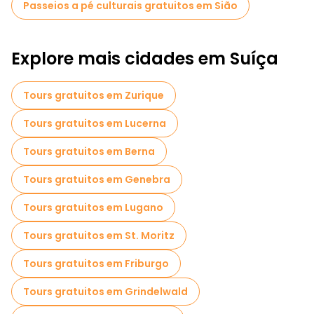
Passeios a pé culturais gratuitos em Sião
paisagens deslumbrantes que convidam a aventuras ao ar
livre. Os caminhantes e ciclistas podem explorar os muitos
trilhos que serpenteiam pelas montanhas próximas,
enquanto os entusiastas do vinho podem desfrutar de provas
Explore mais cidades em Suíça
nas vinhas locais, conhecidas pelos seus requintados vinhos
do Valais.
Tours gratuitos em Zurique
Tours gratuitos em Lucerna
Tours gratuitos em Berna
Tours gratuitos em Genebra
Tours gratuitos em Lugano
Tours gratuitos em St. Moritz
Tours gratuitos em Friburgo
Tours gratuitos em Grindelwald