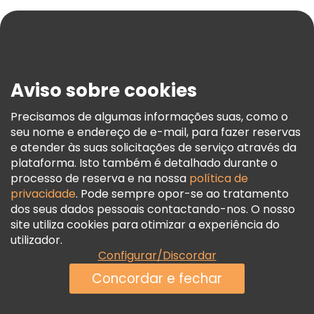
Ajuda
Blog
Imprensa
Segurança E Privacidade
Aviso sobre cookies
Termos E Informações Legais
Política De Cookies
Precisamos de algumas informações suas, como o
seu nome e endereço de e-mail, para fazer reservas
Freetour Prémios
e atender às suas solicitações de serviço através da
Programa De Fidelidade
plataforma. Isto também é detalhado durante o
processo de reserva e na nossa
política de
privacidade
. Pode sempre opor-se ao tratamento
dos seus dados pessoais contactando-nos. O nosso
site utiliza cookies para otimizar a experiência do
utilizador.
Configurar/Discordar
Concordar e fechar