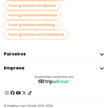
Tours gratuitos em Mysore
Tours gratuitos em Nainital
Tours gratuitos em Pelling
Tours gratuitos em Pondicherry
Parceiros
Aderir Ao Freetour
Empresa
Registo Do Fornecedor
Destinos
Avaliações fornecidas por
Programa De Afiliados
Quem Somos
Contacte-Nos
Grupos
© Freetour.com GmbH 2014-2026