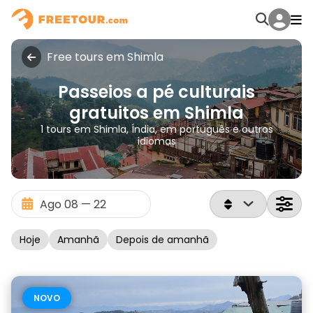
Free tours em Shimla
Passeios a pé culturais
gratuitos em Shimla
1 tours em Shimla, Índia, em português e outros
idiomas
Hoje
Amanhã
Depois de amanhã
NOVO