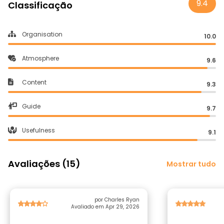
9.4
Classificação
Organisation
10.0
Atmosphere
9.6
Content
9.3
Guide
9.7
Usefulness
9.1
Avaliações (15)
Mostrar tudo
por Charles Ryan
Avaliado em Apr 29, 2026