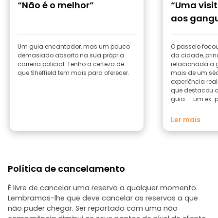
“Não é o melhor”
“Uma visi
aos gangu
policiame
Um guia encantador, mas um pouco
O passeio focou
demasiado absorto na sua própria
da cidade, prin
carreira policial. Tenho a certeza de
relacionada a 
que Sheffield tem mais para oferecer.
mais de um séc
experiência real
que destacou o 
guia — um ex-p
conhecimento i
história local 
Ler mais
policiamento na
realmente adici
profundidade às
contou. Em vez 
crimes dramáti
Política de cancelamento
funcionava o p
como as gang
distritos indust
É livre de cancelar uma reserva a qualquer momento.
as autoridade
Lembramos-lhe que deve cancelar as reservas a que
gradualmente p
não puder chegar. Ser reportado com uma não
Grande parte d