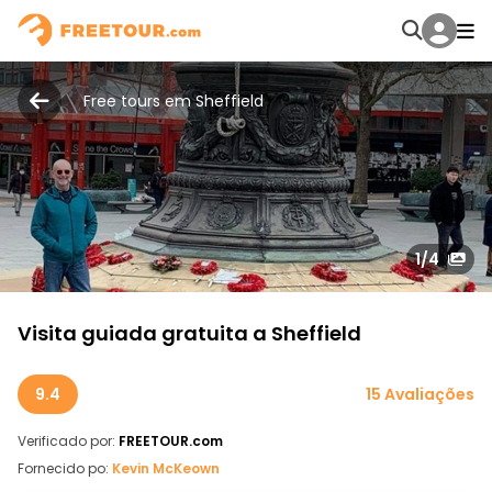
Free tours em Sheffield
1
/4
Visita guiada gratuita a Sheffield
9.4
15 Avaliações
Verificado por:
FREETOUR.com
Fornecido po:
Kevin McKeown