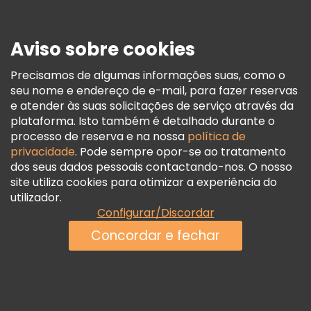
Imprensa
Segurança E Privacidade
Aviso sobre cookies
Termos E Informações Legais
Política De Cookies
Precisamos de algumas informações suas, como o
seu nome e endereço de e-mail, para fazer reservas
Freetour Prémios
e atender às suas solicitações de serviço através da
Programa De Fidelidade
plataforma. Isto também é detalhado durante o
processo de reserva e na nossa
política de
privacidade
. Pode sempre opor-se ao tratamento
dos seus dados pessoais contactando-nos. O nosso
site utiliza cookies para otimizar a experiência do
utilizador.
Configurar/Discordar
Concordar e fechar
Ver disponibilidade