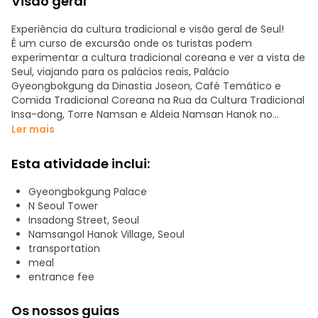
Visão geral
Experiência da cultura tradicional e visão geral de Seul!
É um curso de excursão onde os turistas podem
experimentar a cultura tradicional coreana e ver a vista de
Seul, viajando para os palácios reais, Palácio
Gyeongbokgung da Dinastia Joseon, Café Temático e
Comida Tradicional Coreana na Rua da Cultura Tradicional
Insa-dong, Torre Namsan e Aldeia Namsan Hanok no
centro de Seul.
Ler mais
Esta excursão é o curso básico no centro de Seul, que
Esta atividade inclui:
proporciona uma compreensão e apreciação da cultura
tradicional coreana e se torna a base para expandir outra
Gyeongbokgung Palace
excursão à Coreia moderna e à cultura popular coreana.
N Seoul Tower
Por conseguinte, recomenda-se a realização desta
Insadong Street, Seoul
excursão no início, logo após a chegada dos turistas a Seul.
Namsangol Hanok Village, Seoul
transportation
Deslocação em transportes públicos para cada destino
meal
turístico (Gyeongbokgung - a pé - Insadong - de
entrance fee
autocarro - N Seoul Tower - de autocarro - Namsan Hanok
Village)
Os nossos guias