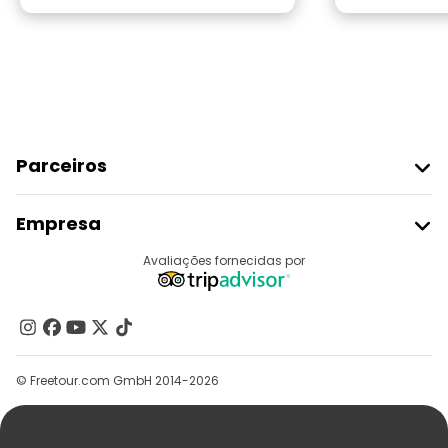
Parceiros
Aderir Ao Freetour
Empresa
Registo Do Fornecedor
Destinos
Avaliações fornecidas por
Programa De Afiliados
Quem Somos
Contacte-Nos
Grupos
© Freetour.com GmbH 2014-2026
Ajuda
Blog