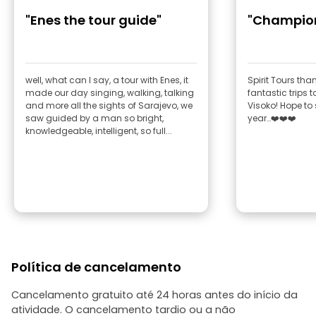
"Enes the tour guide"
"Champio
well, what can I say, a tour with Enes, it
Spirit Tours th
made our day singing, walking, talking
fantastic trips 
and more all the sights of Sarajevo, we
Visoko! Hope to
saw guided by a man so bright,
year…❤️❤️❤️
knowledgeable, intelligent, so full...
Política de cancelamento
Cancelamento gratuito até 24 horas antes do início da
atividade. O cancelamento tardio ou a não