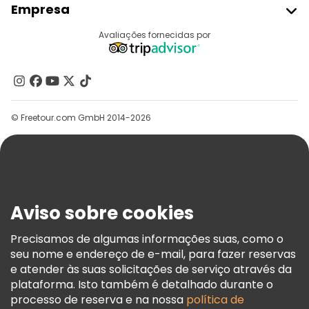
Empresa
Registo Do Fornecedor
Destinos
Avaliações fornecidas por
Programa De Afiliados
Quem Somos
Contacte-Nos
Grupos
© Freetour.com GmbH 2014-2026
Ajuda
Blog
Imprensa
Segurança E Privacidade
Aviso sobre cookies
Termos E Informações Legais
Política De Cookies
Precisamos de algumas informações suas, como o
seu nome e endereço de e-mail, para fazer reservas
Freetour Prémios
e atender às suas solicitações de serviço através da
Programa De Fidelidade
plataforma. Isto também é detalhado durante o
processo de reserva e na nossa
política de