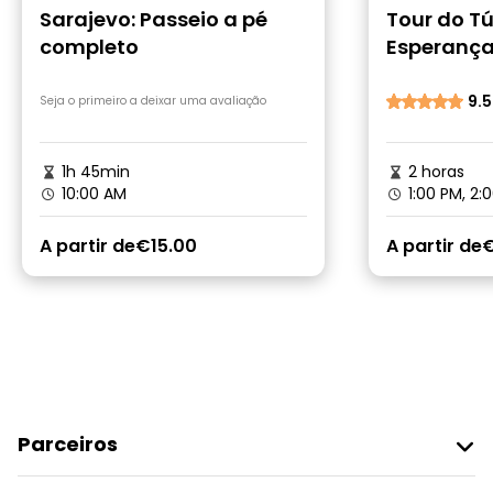
Sarajevo: Passeio a pé
Tour do T
completo
Esperanç
9.5
Seja o primeiro a deixar uma avaliação
1h 45min
2 horas
10:00 AM
1:00 PM, 2:
A partir de
€15.00
A partir de
Parceiros
Aderir Ao Freetour