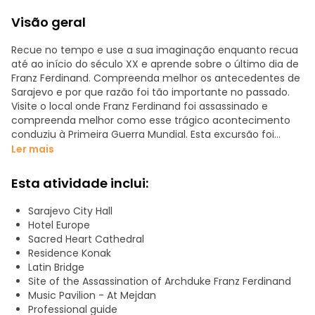
Visão geral
Recue no tempo e use a sua imaginação enquanto recua
até ao início do século XX e aprende sobre o último dia de
Franz Ferdinand. Compreenda melhor os antecedentes de
Sarajevo e por que razão foi tão importante no passado.
Visite o local onde Franz Ferdinand foi assassinado e
compreenda melhor como esse trágico acontecimento
conduziu à Primeira Guerra Mundial. Esta excursão foi
concebida para os aficionados por história que querem
Ler mais
saber mais sobre estes acontecimentos, bem como sobre
os antecedentes da cidade!
Esta atividade inclui:
Sarajevo City Hall
Hotel Europe
Sacred Heart Cathedral
Residence Konak
Latin Bridge
Site of the Assassination of Archduke Franz Ferdinand
Music Pavilion - At Mejdan
Professional guide