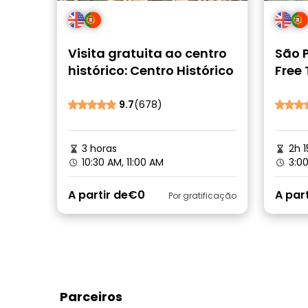
Visita gratuita ao centro
São P
histórico: Centro Histórico
Free
Cultu
9.7
(678)
3 horas
2h 1
10:30 AM, 11:00 AM
3:00
A partir de
€0
A part
Por gratificação
Parceiros