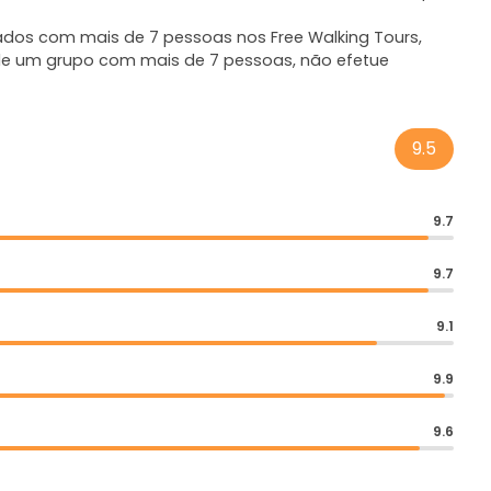
ados com mais de 7 pessoas nos Free Walking Tours,
e de um grupo com mais de 7 pessoas, não efetue
9.5
9.7
9.7
9.1
9.9
9.6