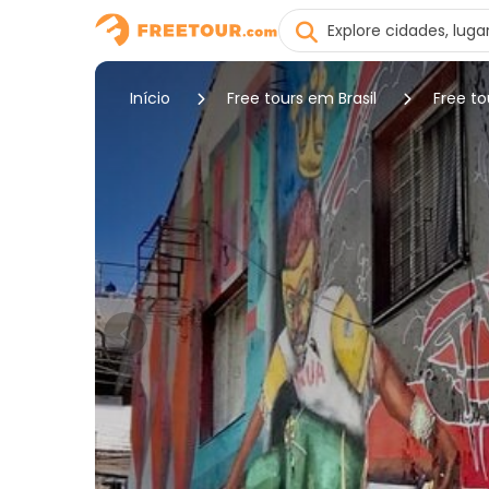
Início
Free tours em Brasil
Free t