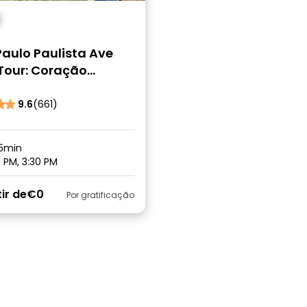
aulo Paulista Ave
 Tour: Coração
ral
9.6
(661)
5min
 PM, 3:30 PM
ir de
€0
Por gratificação