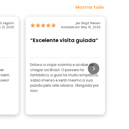
Mostrar tudo
Di Legami
por Birgit Niesen
 21, 2026
Avaliado em May 15, 2026
“Excelente visita guiada”
“Imp
de a
Estava a viajar sozinha e acabei de
O Marti
per
chegar ao Brasil. O passeio foi
seu in
o bem.
fantástico, a guia foi muito simpática,
grande
seio!
sabia imenso e senti mesmo a sua
histór
paixão pela arte urbana. Obrigada por
com as
isso
Sem d
segund
locais
apenas
Ler m
estava
proteg
possíve
passei