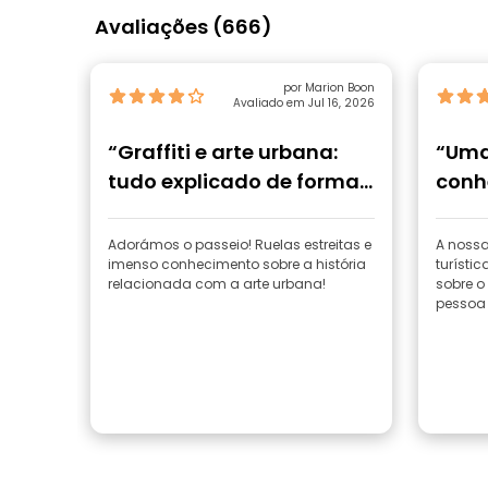
Avaliações (666)
por Marion Boon
Avaliado em Jul 16, 2026
“Graffiti e arte urbana:
“Uma
tudo explicado de forma
conhe
clara! ”
Mada
Adorámos o passeio! Ruelas estreitas e
A nossa
imenso conhecimento sobre a história
turístic
relacionada com a arte urbana!
sobre o 
pessoa 