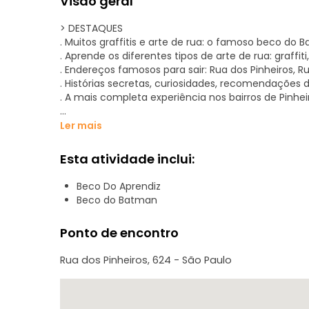
Visão geral
> DESTAQUES
. Muitos graffitis e arte de rua: o famoso beco do 
. Aprende os diferentes tipos de arte de rua: graffit
. Endereços famosos para sair: Rua dos Pinheiros, Ru
. Histórias secretas, curiosidades, recomendações d
. A mais completa experiência nos bairros de Pinhei
> SÓ COM A GENTE
Ler mais
. Cobrimos os pontos de arte de rua da Vila Madalena
. O TipMap Vila Madalena: nosso mapa exclusivo da
Esta atividade inclui:
. 5 min de pic-break num beco secreto com artes d
. Os melhores e mais divertidos guias turísticos de 
Beco Do Aprendiz
. Este é o primeiro e oficial Free Walking Tour de Sã
Beco do Batman
> BOM SABER
Ponto de encontro
. Quarta, sexta e domingo, às 11h00
. Sempre confirmado! Dias de sol ou de chuva
Rua dos Pinheiros, 624 - São Paulo
. Ponto de encontro: em frente à estação de metro
"Rua dos Pinheiros, 624"
. Termina por volta das 13h no Beco do Batman, 1
. NÃO é permitida a participação de grupos de ma