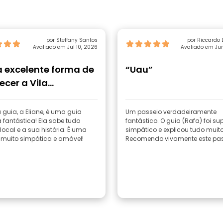
por Steffany Santos
por Riccardo 
Avaliado em Jul 10, 2026
Avaliado em Jun
 excelente forma de
“Uau”
cer a Vila
lena”
 guia, a Eliane, é uma guia
Um passeio verdadeiramente
a fantástica! Ela sabe tudo
fantástico. O guia (Rafa) foi su
local e a sua história. É uma
simpático e explicou tudo muit
muito simpática e amável!
Recomendo vivamente este pas