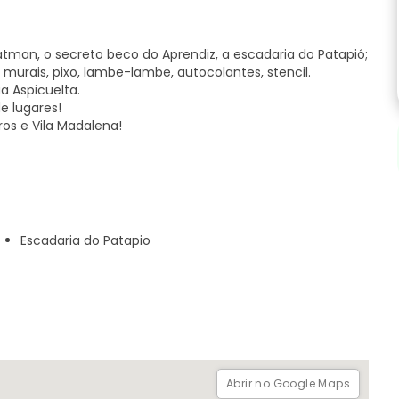
Batman, o secreto beco do Aprendiz, a escadaria do Patapió;
i, murais, pixo, lambe-lambe, autocolantes, stencil.
a Aspicuelta.
e lugares!
ros e Vila Madalena!
 + histórias locais do bairro;
 região com nossas sugestões de visita;
e rua!
São Paulo!
Escadaria do Patapio
o Paulo, desde 2012!
 Fradique Coutinho (linha amarela) | morada para GPS:
5 minutos a pé até uma estação de metro
Abrir no Google Maps
is de 7 pessoas, mesmo com reservas diferentes