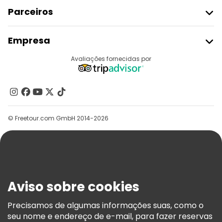
Parceiros
Aderir Ao Freetour
Empresa
Registo Do Fornecedor
Destinos
Avaliações fornecidas por
Programa De Afiliados
Quem Somos
Contacte-Nos
Grupos
© Freetour.com GmbH 2014-2026
Ajuda
Blog
Imprensa
Segurança E Privacidade
Aviso sobre cookies
Termos E Informações Legais
Política De Cookies
Precisamos de algumas informações suas, como o
seu nome e endereço de e-mail, para fazer reservas
Freetour Prémios