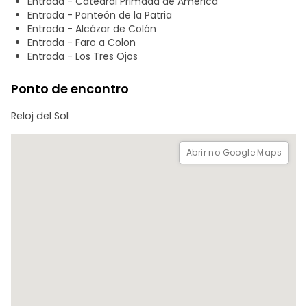
Entrada - Catedral Primada de América
Primeira Catedral do Novo Mundo, o Alcázar de Diego
Entrada - Panteón de la Patria
Colón, a famosa rua Las Damas e outros monumentos
Entrada - Alcázar de Colón
coloniais do século XV, tais como:
Entrada - Faro a Colon
Entrada - Los Tres Ojos
Museo de Las Casas Reales.
Panteão Nacional.
Ponto de encontro
Parque Colón.
Reloj del Sol
Abrir no Google Maps