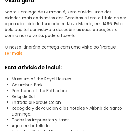
Visão geral
Santo Domingo de Guzmán é, sem dúvida, uma das
cidades mais cativantes das Caraíbas e tem o título de ser
a primeira cidade fundada no Novo Mundo, em 1496. Esta
bela capital convida-o a descobrir as suas atracções e,
com a nossa visita, poderá fazê-lo.
O nosso itinerário começa com uma visita ao "Parque
Nacional Los Tres Ojos", um incrível conjunto de grutas e
Ler mais
cenotes que se caracterizam pelo seu elevado teor de
minerais e por uma beleza difícil de exprimir em palavras.
Esta atividade inclui:
Continuaremos a nossa visita no Farol de Colombo, um
Museum of the Royal Houses
monumento e museu dominicano construído em honra
Columbus Park
de Cristóvão Colombo, descobridor do Novo Mundo. No
Pantheon of the Fatherland
interior do farol, num mausoléu, encontram-se os restos
Reloj de Sol
mortais de Cristóvão Colombo, bem como exposições de
Entrada al Parque Colón
diferentes países do mundo.
Recogida y devolución a los hoteles y Airbnb de Santo
Domingo.
Depois, dirigimo-nos para a Zona Colonial, onde se erguem
Todos los impuestos y tasas
as construções mais notáveis e majestosas do período da
Agua embotellada
colonização. Aqui terá a oportunidade de explorar a