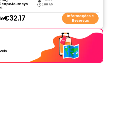
ScapeJourneys
8:00 AM
d.
€32.17
Informações e
de
Reservas
veis.