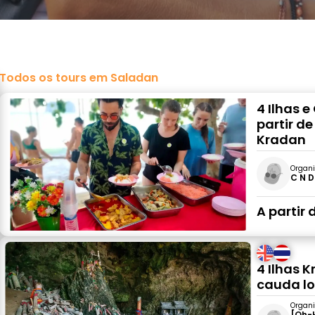
Todos os tours em Saladan
4 Ilhas 
partir de
Kradan
Organi
C N D
A partir 
4 Ilhas 
cauda lo
Organi
[Oh-