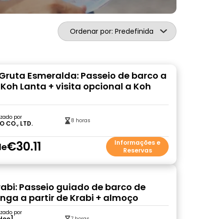
Ordenar por: Predefinida
e Gruta Esmeralda: Passeio de barco a
 Koh Lanta + visita opcional a Koh
zado por
8 horas
O CO., LTD.
€30.11
Informações e
de
Reservas
Krabi: Passeio guiado de barco de
nga a partir de Krabi + almoço
zado por
Hoo]
7 horas