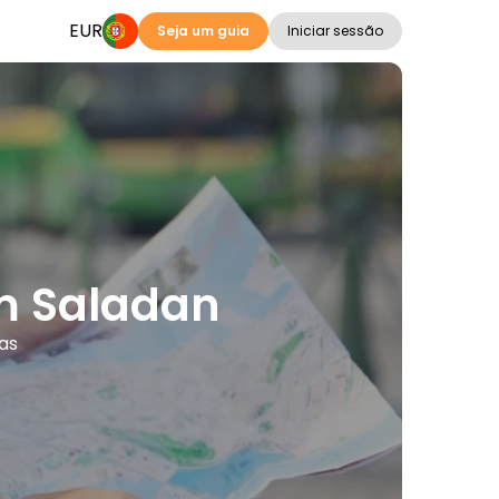
EUR
Seja um guia
Iniciar sessão
em Saladan
as