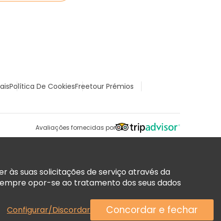
ais
Política De Cookies
Freetour Prémios
Avaliações fornecidas por
 às suas solicitações de serviço através da
sempre opor-se ao tratamento dos seus dados
Concordar e fechar
Configurar/Discordar