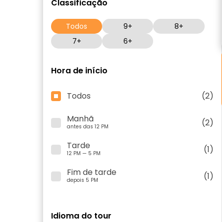
Classificação
Todos
9+
8+
7+
6+
Hora de início
Todos
(2)
Manhã
(2)
antes das 12 PM
Tarde
(1)
12 PM — 5 PM
Fim de tarde
(1)
depois 5 PM
Idioma do tour