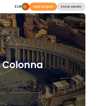
EUR
Seja um guia
Iniciar sessão
a Colonna
s