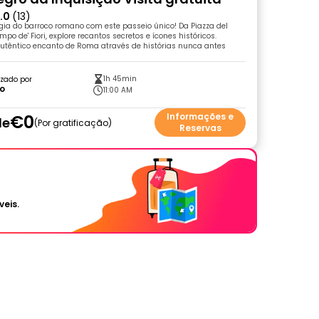
.0
(13)
ia do barroco romano com este passeio único! Da Piazza del
o de' Fiori, explore recantos secretos e ícones históricos.
autêntico encanto de Roma através de histórias nunca antes
1h 45min
zado por
po
11:00 AM
€0
Informações e
de
Por gratificação
Reservas
veis.