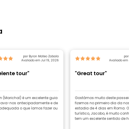
a
por Byron Mateo Zabala
por
Avaliado em Jul 19, 2026
Avaliado em 
elente tour"
"Great tour"
n (Marichal) é um excelente guia
Gostámos muito deste passei
icava-nos antecipadamente e de
fizemos no primeiro dia da no
adequada o que íamos fazer ou
estadia de 4 dias em Roma. O
.
turístico, Jacobo, é muito con
tem um excelente sentido de 