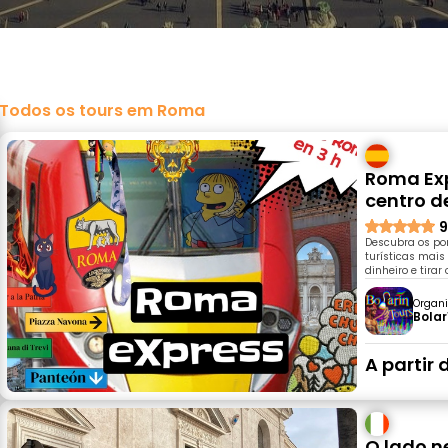
Todos os tours em Roma
Roma Exp
centro 
9
Descubra os po
turísticas mais
dinheiro e tira
Organi
Bolar
A partir 
O lado n