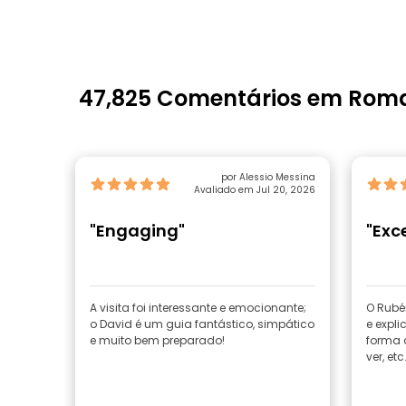
47,825 Comentários em Rom
por Alessio Messina
Avaliado em Jul 20, 2026
"Engaging"
"Exc
A visita foi interessante e emocionante;
O Rubé
o David é um guia fantástico, simpático
e expl
e muito bem preparado!
forma 
ver, etc