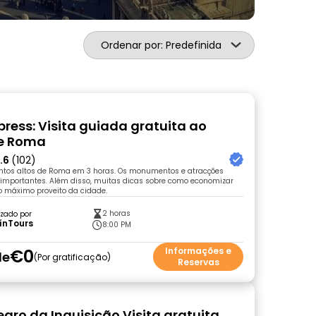
Ordenar por: Predefinida
ress: Visita guiada gratuita ao
de Roma
.6
(102)
ntos altos de Roma em 3 horas. Os monumentos e atracções
 importantes. Além disso, muitas dicas sobre como economizar
r o máximo proveito da cidade.
2 horas
zado por
ínTours
8:00 PM
€0
Informações e
de
Por gratificação
Reservas
egro da Inquisição Visita gratuita