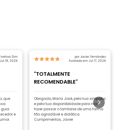
 Ivelina Dim
por Javier Fernández
Jul 18, 2026
Avaliado em Jul 17, 2026
"TOTALMENTE
"Gr
RECOMENDABLE"
exp
o, que
Obrigado, María José, pela tua simpatia
Tiv
ssa
e pela tua disponibilidade para nos
no p
 guia
fazer passar o lamtarxe de uma forma
Che
hecedor e
tão agradável e didática.
guia
humor.
Cumprimentos, Javier
mui
esta