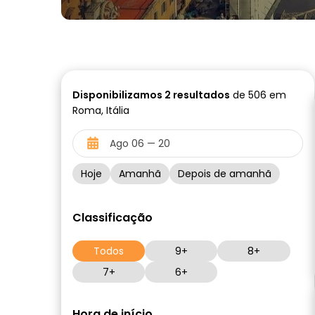
Disponibilizamos
2
resultados
de 506 em
Roma, Itália
Hoje
Amanhã
Depois de amanhã
Classificação
Todos
9+
8+
7+
6+
Hora de início