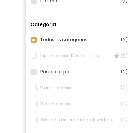
Italiano
(1)
Categoria
Todas as categorias
(2)
Experiências Destacadas
(0)
Passeio a pé
(2)
Gastronomia
(0)
Vida noturna
(0)
Passeios de veículo pela cidade
(0)