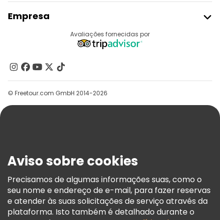
Aderir Ao Freetour
Empresa
Registo Do Fornecedor
Destinos
Avaliações fornecidas por
Programa De Afiliados
Quem Somos
Contacte-Nos
Grupos
© Freetour.com GmbH 2014-2026
Ajuda
Blog
Imprensa
Segurança E Privacidade
Aviso sobre cookies
Termos E Informações Legais
Política De Cookies
Precisamos de algumas informações suas, como o
seu nome e endereço de e-mail, para fazer reservas
Freetour Prémios
e atender às suas solicitações de serviço através da
Programa De Fidelidade
plataforma. Isto também é detalhado durante o