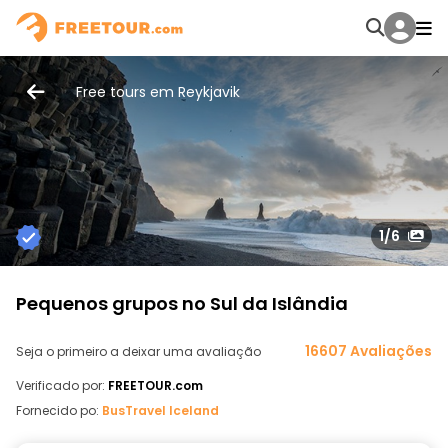
Free tours em Reykjavik
1
/6
Pequenos grupos no Sul da Islândia
16607 Avaliações
Seja o primeiro a deixar uma avaliação
Verificado por:
FREETOUR.com
Fornecido po:
BusTravel Iceland