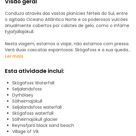
Visão geral
Conduza através das vastas planícies férteis do Sul, entre
o agitado Oceano Atlântico Norte e os poderosos vulcões
anualmente cobertos por calotes de gelo, como o infame
Eyjafjallajökull.
Nesta viagem, estamos a viajar, não estamos com pressa.
Verá duas cascatas espantosas: Skógafoss e a sua queda
de 60 metros, bem como a Seljalandsfoss, atrás da qual se
Ler mais
pode caminhar e atravessar.
Esta atividade inclui:
O ponto alto desta excursão é a impressionante Praia de
Areia Negra de Reynisfjara e a sua dramática linha costeira.
Skógafoss Waterfall
Colunas basálticas erguem-se bem alto no céu, vindas do
Seljalandsfoss
oceano implacável. Também verá a bela praia de areia
Dyrhólaey
preta de Dyrhólaey e as suas fantásticas falésias. A
Sólheimajökull
paragem para almoço (não incluído no preço) será feita
Seljalandsfoss waterfall
na tranquila e pitoresca aldeia de Vik.
Skógafoss waterfall
Sólheimajökull glacier
De seguida, o glaciar Sólheimajökull conta histórias de
Reynisfjara black sand beach
mudanças climáticas e eventos vulcânicos. Caminhe até
Village of Vík
ao seu focinho e contemple a sua grandeza.