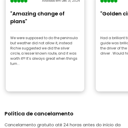
Avaliado em Dec 31, 2024
"Amazing change of
"Golden ci
plans"
We were supposed to do the peninsula
Had a brilliant 
but weather did not allow it, instead
guide was brilli
Richie suggested we did the silver
the driver of t
circle, a lesser known route, and it was
driver . Would
worth it!!! It’s always great when things
turn...
Política de cancelamento
Cancelamento gratuito até 24 horas antes do início da