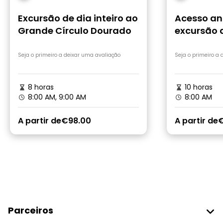
Excursão de dia inteiro ao
Acesso an
Grande Círculo Dourado
excursão 
Dourado e
Secreta
Seja o primeiro a deixar uma avaliação
Seja o primeiro a
8 horas
10 horas
8:00 AM, 9:00 AM
8:00 AM
A partir de
€98.00
A partir de
€
Parceiros