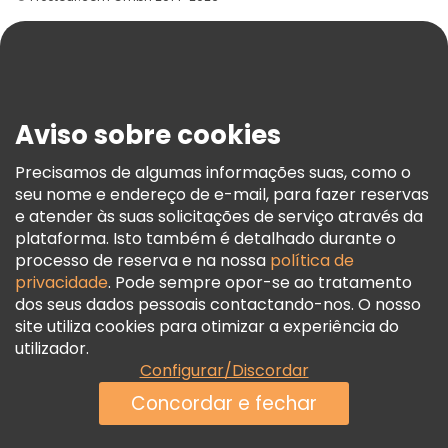
Ajuda
Blog
Imprensa
Segurança E Privacidade
Aviso sobre cookies
Termos E Informações Legais
Política De Cookies
Precisamos de algumas informações suas, como o
seu nome e endereço de e-mail, para fazer reservas
Freetour Prémios
e atender às suas solicitações de serviço através da
Programa De Fidelidade
plataforma. Isto também é detalhado durante o
processo de reserva e na nossa
política de
privacidade
. Pode sempre opor-se ao tratamento
dos seus dados pessoais contactando-nos. O nosso
site utiliza cookies para otimizar a experiência do
utilizador.
Configurar/Discordar
Concordar e fechar