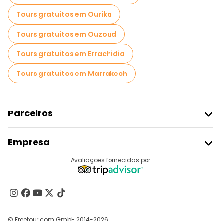
Tours gratuitos em Ourika
Tours gratuitos em Ouzoud
Tours gratuitos em Errachidia
Tours gratuitos em Marrakech
Parceiros
Aderir Ao Freetour
Empresa
Registo Do Fornecedor
Destinos
Avaliações fornecidas por
Programa De Afiliados
Quem Somos
Contacte-Nos
Grupos
© Freetour.com GmbH 2014-2026