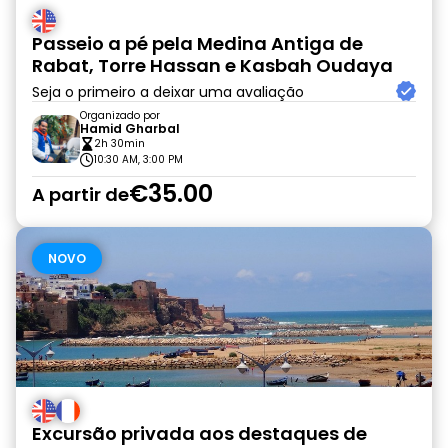
Passeio a pé pela Medina Antiga de
Rabat, Torre Hassan e Kasbah Oudaya
Seja o primeiro a deixar uma avaliação
Organizado por
Hamid Gharbal
2h 30min
10:30 AM, 3:00 PM
€35.00
A partir de
NOVO
Excursão privada aos destaques de