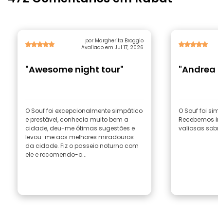
por Margherita Broggio
Avaliado em Jul 17, 2026
"Awesome night tour"
"Andrea 
O Souf foi excepcionalmente simpático
O Souf foi si
e prestável, conhecia muito bem a
Recebemos i
cidade, deu-me ótimas sugestões e
valiosas sob
levou-me aos melhores miradouros
da cidade. Fiz o passeio noturno com
ele e recomendo-o...