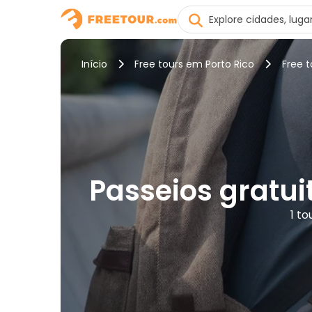
Início
Free tours em Porto Rico
Free 
Passeios gratui
1 t