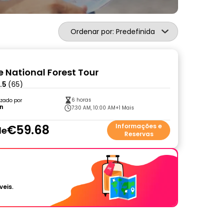
Ordenar por: Predefinida
e National Forest Tour
.5
(65)
6 horas
zado por
in
7:30 AM, 10:00 AM
+1 Mais
€59.68
Informações e
de
Reservas
veis.