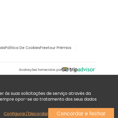
ais
Política De Cookies
Freetour Prémios
Avaliações fornecidas por
 às suas solicitações de serviço através da
sempre opor-se ao tratamento dos seus dados
Concordar e fechar
Configurar/Discordar