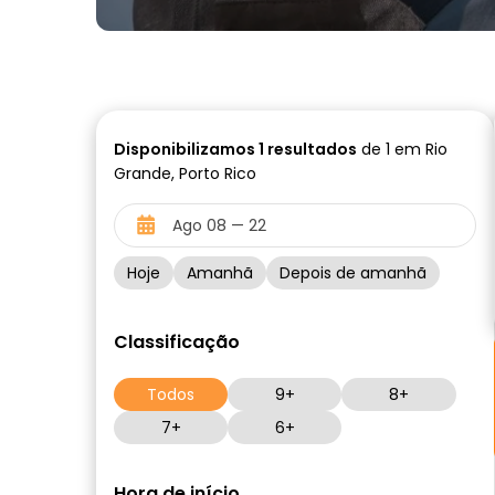
Disponibilizamos
1
resultados
de 1 em Rio
Grande, Porto Rico
Hoje
Amanhã
Depois de amanhã
Classificação
Todos
9+
8+
7+
6+
Hora de início