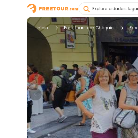
Início
Free tours em Chéquia
Fre