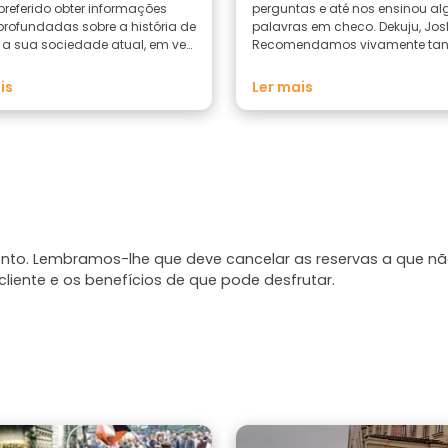
 preferido obter informações
perguntas e até nos ensinou a
rofundadas sobre a história de
palavras em checo. Dekuju, Jos
 a sua sociedade atual, em vez
Recomendamos vivamente tant
stões sobre onde tirar
como o passeio!
fias…
is
Ler mais
mento. Lembramos-lhe que deve cancelar as reservas a que n
liente e os benefícios de que pode desfrutar.