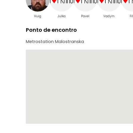
- Relógio astronómico
- Praça da República
- E mais
Huig
Julka
Pavel
Vadym
Fi
Na nossa excursão, verá todos os principais pontos 
Ponto de encontro
Metrostation Malostranska