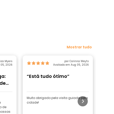
Mostrar tudo
Liza Myers
por Corinna Weyts
 05, 2026
Avaliado em Aug 05, 2026
ga:
“Está tudo ótimo”
“Uma
 de
Muito obrigado pela visita guiada pela
aitor l
a
cidade!
13:09 (
o de
guiada
nossas
casal 