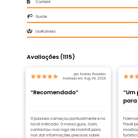
Content
Guide
Usefulness
Avaliações (1115)
por Andres Posadas
Avaliado em Aug 06, 2026
“Recomendado”
“Um 
para 
do c
O passeio começou pontualmente e no
Fizemo
local indicado. O nosso guia, Joan,
Pavel pe
contactou-nos logo de manhã para
mostrou
nos dar informações precisas sobre
turísti