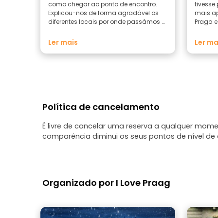
como chegar ao ponto de encontro.
tivesse
Explicou-nos de forma agradável os
mais ap
diferentes locais por onde passámos e,
Praga e
apesar do calor escaldante do verão,
de suge
nunca deixou de ser simpático. Por fim,
fotogra
Ler mais
Ler ma
deu-nos sugestões para almoçar e
recomendações para continuarmos a
visitar Praga.
Política de cancelamento
É livre de cancelar uma reserva a qualquer mo
comparência diminui os seus pontos de nível de c
Organizado por I Love Praag