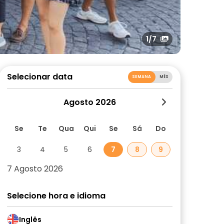
1
/7
Selecionar data
SEMANA
MÊS
Agosto 2026
Se
Te
Qua
Qui
Se
Sá
Do
3
4
5
6
7
8
9
7 Agosto 2026
Selecione hora e idioma
Inglês