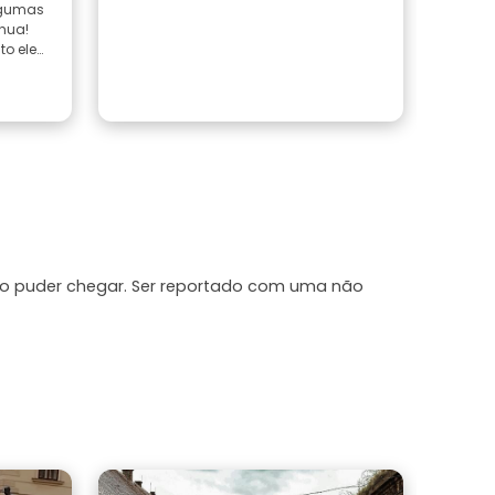
lgumas
Somos 
hua!
visita
o ele
dinhei
pouco
isso?
Ler m
ão puder chegar. Ser reportado com uma não