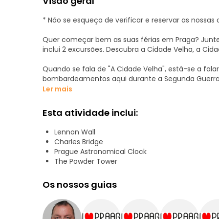
Visão geral
* Não se esqueça de verificar e reservar as nossas
Quer começar bem as suas férias em Praga? Junte
inclui 2 excursões. Descubra a Cidade Velha, a Cida
Quando se fala de "A Cidade Velha", está-se a fala
bombardeamentos aqui durante a Segunda Guerra Mu
pé e no seu estado original. A Cidade Velha de P
Ler mais
livre. Durante a excursão, irá explorar locais exci
a Ponte Carlos e o Bairro Judeu.
Esta atividade inclui:
Este passeio a pé é fácil de acompanhar por qual
Lennon Wall
interesse:
Charles Bridge
Prague Astronomical Clock
- Mala Strana
The Powder Tower
- Čůrající postavy
- Muro de Lennon
Os nossos guias
- Ponte Carlos
- Bairro Judeu
- Antiga sinagoga nova
- Praça da Cidade Velha