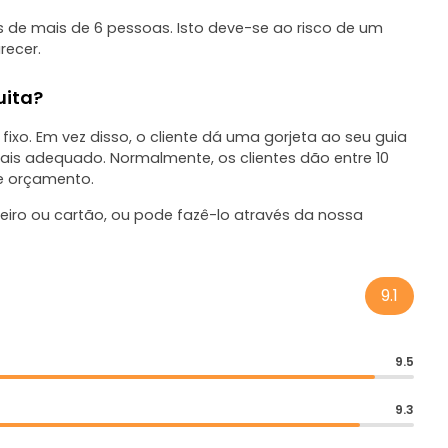
s de mais de 6 pessoas. Isto deve-se ao risco de um
recer.
uita?
fixo. Em vez disso, o cliente dá uma gorjeta ao seu guia
mais adequado. Normalmente, os clientes dão entre 10
 e orçamento.
iro ou cartão, ou pode fazê-lo através da nossa
9.1
9.5
9.3