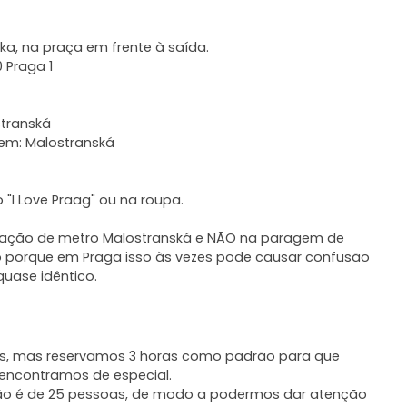
a, na praça em frente à saída.
0 Praga 1
stranská
aragem: Malostranská
"I Love Praag" ou na roupa.
estação de metro Malostranská e NÃO na paragem de
sso porque em Praga isso às vezes pode causar confusão
quase idêntico.
as, mas reservamos 3 horas como padrão para que
 encontramos de especial.
são é de 25 pessoas, de modo a podermos dar atenção