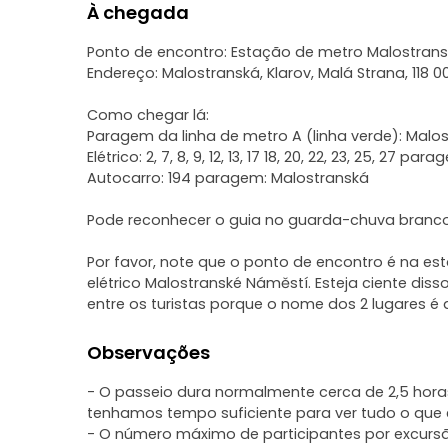
À chegada
Ponto de encontro: Estação de metro Malostransk
Endereço: Malostranská, Klarov, Malá Strana, 118 0
Como chegar lá:
Paragem da linha de metro A (linha verde): Malo
Elétrico: 2, 7, 8, 9, 12, 13, 17 18, 20, 22, 23, 25, 27 p
Autocarro: 194 paragem: Malostranská
Pode reconhecer o guia no guarda-chuva branco 
Por favor, note que o ponto de encontro é na 
elétrico Malostranské Náměstí. Esteja ciente di
entre os turistas porque o nome dos 2 lugares é 
Observações
- O passeio dura normalmente cerca de 2,5 hor
tenhamos tempo suficiente para ver tudo o que
- O número máximo de participantes por excur