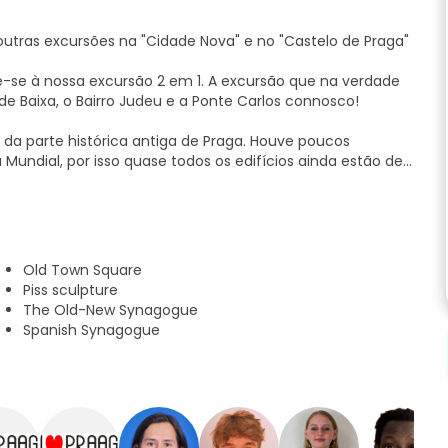
 outras excursões na "Cidade Nova" e no "Castelo de Praga"
-se à nossa excursão 2 em 1. A excursão que na verdade
de Baixa, o Bairro Judeu e a Ponte Carlos connosco!
r da parte histórica antiga de Praga. Houve poucos
ndial, por isso quase todos os edifícios ainda estão de
raga é verdadeiramente um impressionante museu ao ar
tantes como a Praça da Cidade Velha, o Relógio Astronómico,
quer empresa/família (sem grande esforço). Pontos de
Old Town Square
Piss sculpture
The Old-New Synagogue
Spanish Synagogue