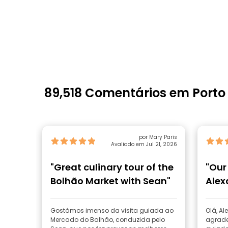
89,518 Comentários em Porto
por Mary Paris
Avaliado em Jul 21, 2026
"Great culinary tour of the
"Our
Bolhão Market with Sean"
Alex
Gostámos imenso da visita guiada ao
Olá, Alexandra,
Mercado do Balhão, conduzida pelo
agradec