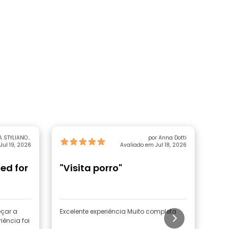
A STYLIANOU
por Anna Dotti
Jul 19, 2026
NEOCLEOUS
Avaliado em Jul 18, 2026
ed for
"Visita porro"
"T
çar a
Excelente experiência Muito completa
Uma 
iência foi
cida