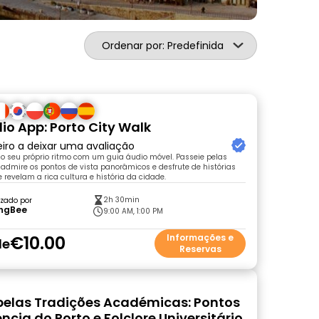
Ordenar por: Predefinida
io App: Porto City Walk
eiro a deixar uma avaliação
 ao seu próprio ritmo com um guia áudio móvel. Passeie pelas
, admire os pontos de vista panorâmicos e desfrute de histórias
 revelam a rica cultura e história da cidade.
2h 30min
zado por
ingBee
9:00 AM, 1:00 PM
€10.00
Informações e
de
Reservas
pelas Tradições Académicas: Pontos
ncia do Porto e Folclore Universitário