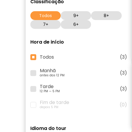
Classificação
Todos
9+
8+
7+
6+
Hora de início
Todos
(3)
Manhã
(3)
antes das 12 PM
Tarde
(3)
12 PM — 5 PM
Fim de tarde
(0)
depois 5 PM
Idioma do tour