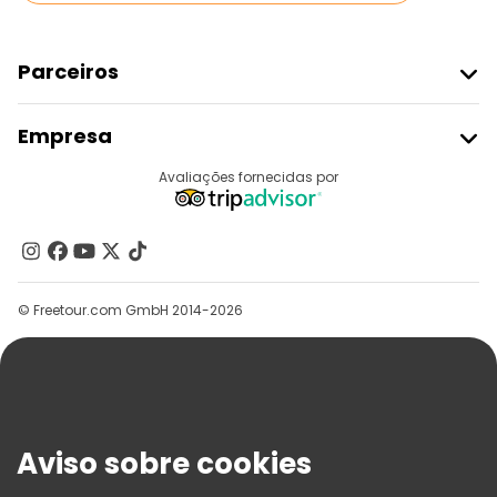
Parceiros
Aderir Ao Freetour
Empresa
Registo Do Fornecedor
Destinos
Avaliações fornecidas por
Programa De Afiliados
Quem Somos
Contacte-Nos
Grupos
© Freetour.com GmbH 2014-2026
Ajuda
Blog
Imprensa
Segurança E Privacidade
Aviso sobre cookies
Termos E Informações Legais