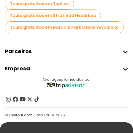
Tours gratuitos em Teplice
Tours gratuitos em Straz nad Nezarkou
Tours gratuitos em Narodni Park Ceske Svycarsko
Parceiros
Aderir Ao Freetour
Empresa
Registo Do Fornecedor
Destinos
Avaliações fornecidas por
Programa De Afiliados
Quem Somos
Contacte-Nos
Grupos
© Freetour.com GmbH 2014-2026
Ajuda
Blog