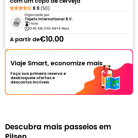
com um copo de cerveja
8.9
(50)
Organizado por
Tiqets International B.V.
1 hora
10:40 AM, 11:40 AM
+6 Mais
€10.00
A partir de
Viaje Smart, economize mais
Faça sua primeira reserva e
desbloqueie ofertas e
descontos incríveis.
Descubra mais passeios em
Pilsen