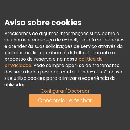
Imprensa
Segurança E Privacidade
Aviso sobre cookies
Termos E Informações Legais
Política De Cookies
Precisamos de algumas informações suas, como o
seu nome e endereço de e-mail, para fazer reservas
Freetour Prémios
e atender às suas solicitações de serviço através da
Programa De Fidelidade
plataforma. Isto também é detalhado durante o
processo de reserva e na nossa
política de
privacidade
. Pode sempre opor-se ao tratamento
dos seus dados pessoais contactando-nos. O nosso
site utiliza cookies para otimizar a experiência do
utilizador.
Configurar/Discordar
Concordar e fechar