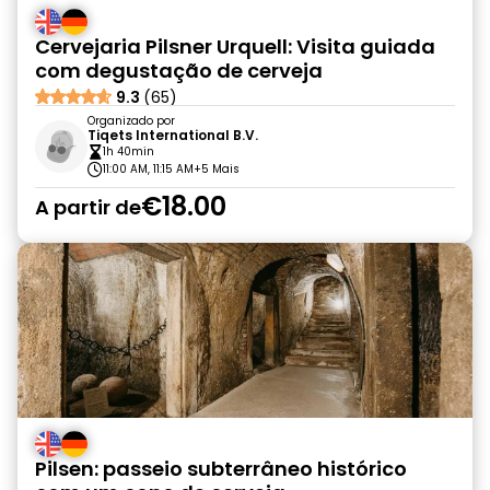
Cervejaria Pilsner Urquell: Visita guiada
com degustação de cerveja
9.3
(65)
Organizado por
Tiqets International B.V.
1h 40min
11:00 AM, 11:15 AM
+5 Mais
€18.00
A partir de
Pilsen: passeio subterrâneo histórico