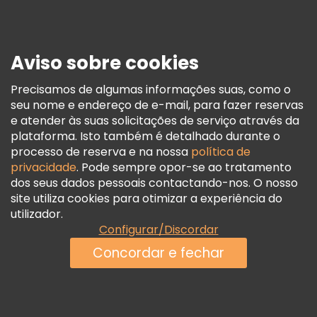
Imprensa
Segurança E Privacidade
Aviso sobre cookies
Termos E Informações Legais
Política De Cookies
Precisamos de algumas informações suas, como o
seu nome e endereço de e-mail, para fazer reservas
Freetour Prémios
e atender às suas solicitações de serviço através da
Programa De Fidelidade
plataforma. Isto também é detalhado durante o
processo de reserva e na nossa
política de
privacidade
. Pode sempre opor-se ao tratamento
dos seus dados pessoais contactando-nos. O nosso
site utiliza cookies para otimizar a experiência do
utilizador.
Configurar/Discordar
Concordar e fechar