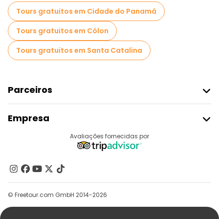
Tours gratuitos em Cidade do Panamá
Tours gratuitos em Cólon
Tours gratuitos em Santa Catalina
Parceiros
Aderir Ao Freetour
Empresa
Registo Do Fornecedor
Destinos
Avaliações fornecidas por
Programa De Afiliados
Quem Somos
Contacte-Nos
Grupos
© Freetour.com GmbH 2014-2026
Ajuda
Blog