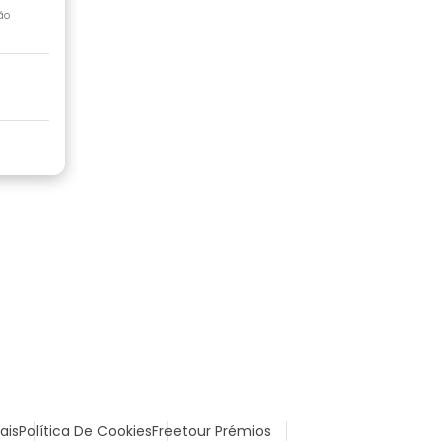
ão
ais
Política De Cookies
Freetour Prémios