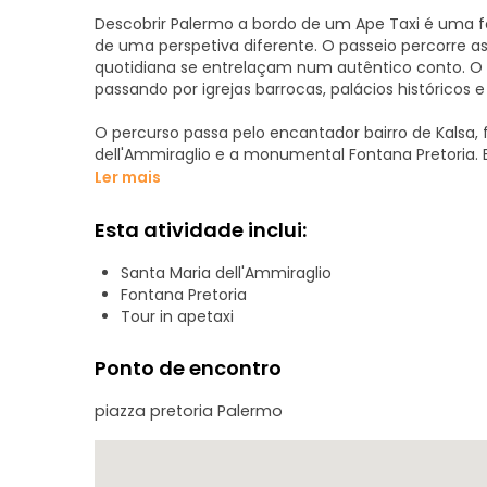
Descobrir Palermo a bordo de um Ape Taxi é uma f
de uma perspetiva diferente. O passeio percorre as r
quotidiana se entrelaçam num autêntico conto. O
passando por igrejas barrocas, palácios históricos e
O percurso passa pelo encantador bairro de Kalsa, f
dell'Ammiraglio e a monumental Fontana Pretoria. E
da comida de rua, Palermo mostra-se nas suas cor
Ler mais
O passeio continua em direção ao majestoso Teat
Esta atividade inclui:
moderno da cidade, e depois ao longo da Via Roma,
passeio termina no Lungomare de Palermo, onde o a
Santa Maria dell'Ammiraglio
oferecendo um momento de relaxamento e vistas 
Fontana Pretoria
Tour in apetaxi
Uma experiência despreocupada e autêntica, idea
mas intensa, deixando-se surpreender a cada esqu
Ponto de encontro
piazza pretoria Palermo