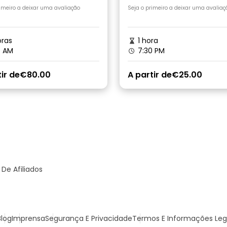
rais
rimeiro a deixar uma avaliação
Seja o primeiro a deixar uma avaliaç
ras
1 hora
0 AM
7:30 PM
ir de
€80.00
A partir de
€25.00
De Afiliados
Blog
Imprensa
Segurança E Privacidade
Termos E Informações Leg