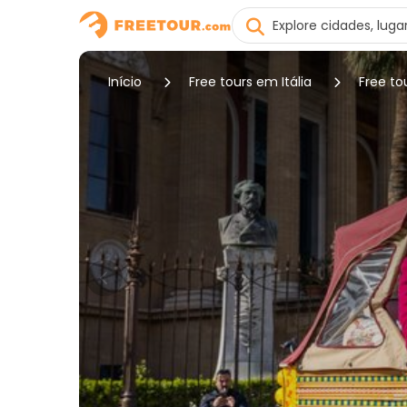
Início
Free tours em Itália
Free t