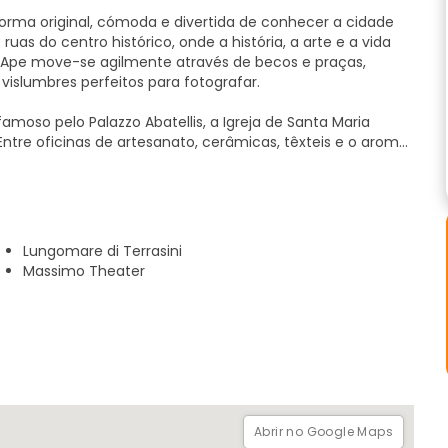
orma original, cómoda e divertida de conhecer a cidade
uas do centro histórico, onde a história, a arte e a vida
 Ape move-se agilmente através de becos e praças,
 vislumbres perfeitos para fotografar.
amoso pelo Palazzo Abatellis, a Igreja de Santa Maria
ntre oficinas de artesanato, cerâmicas, têxteis e o aroma
es mais vibrantes.
ro Massimo e ao Politeama, o coração elegante e
 entre arquitetura Art Nouveau e montras históricas. O
zul do mar encontra o perfil do Monte Pellegrino,
Lungomare di Terrasini
inesquecíveis.
Massimo Theater
l para quem quer conhecer Palermo de uma forma leve
ina.
Abrir no Google Maps