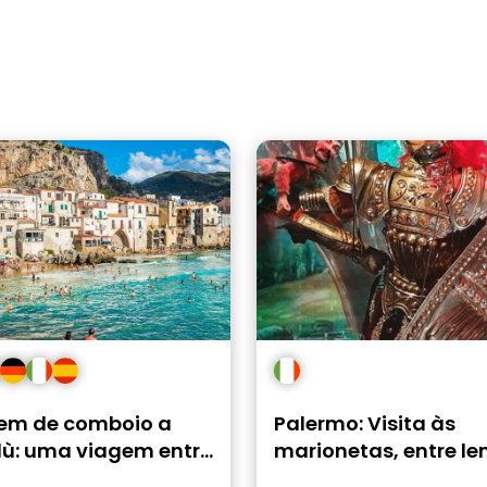
em de comboio a
Palermo: Visita às
lù: uma viagem entre
marionetas, entre le
 e os tesouros
batalhas e história.