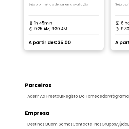
cultu
Seja o primeiro a deixar uma avaliação
Seja o p
1h 45min
6 ho
9:25 AM, 9:30 AM
9:3
A partir de
€35.00
A part
Parceiros
Aderir Ao Freetour
Registo Do Fornecedor
Programa 
Empresa
Destinos
Quem Somos
Contacte-Nos
Grupos
Ajuda