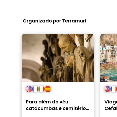
Organizado por Terramuri
Para além do véu:
Viag
catacumbas e cemitérios
Cefa
de Palermo
o mar