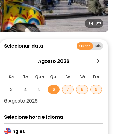
1
/4
Selecionar data
SEMANA
MÊS
Agosto 2026
Se
Te
Qua
Qui
Se
Sá
Do
3
4
5
6
7
8
9
6 Agosto 2026
Selecione hora e idioma
Inglês