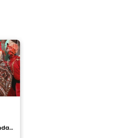
ndas,