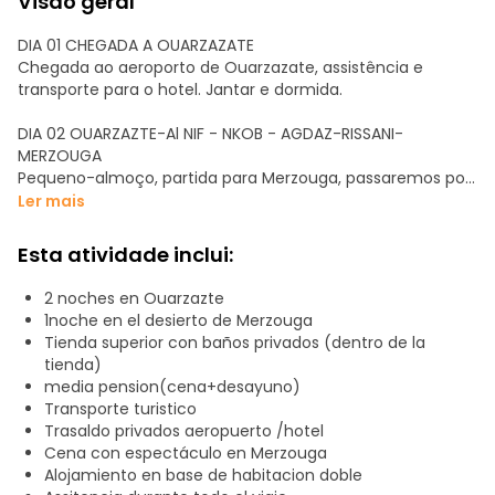
Visão geral
DIA 01 CHEGADA A OUARZAZATE
Chegada ao aeroporto de Ouarzazate, assistência e
transporte para o hotel. Jantar e dormida.
DIA 02 OUARZAZTE-Al NIF - NKOB - AGDAZ-RISSANI-
MERZOUGA
Pequeno-almoço, partida para Merzouga, passaremos por
várias aldeias berberes como Rissani, situada a 22 km de
Ler mais
Erfud, num palmeiral, Rissani é atraente tanto pelo seu
ambiente como pela sua história e possui vários
Esta atividade inclui:
monumentos interessantes. É considerada a herdeira da
mítica Sidjilmasa, antiga capital de Tafilalet. Chegada a
2 noches en Ouarzazte
Merzouga, jantar e noite em tenda superior com casa de
1noche en el desierto de Merzouga
banho privativa.
Tienda superior con baños privados (dentro de la
tienda)
DIA 03 MERZOUGA- ERFOUD- GANGANTAS DE TOUDGHA -
media pension(cena+desayuno)
CIDADE DAS ROSAS -OUARZAZATE
Transporte turistico
Pequeno-almoço em , ver o nascer do sol mágico nas
Trasaldo privados aeropuerto /hotel
dunas. Dirigimo-nos para as aldeias de Bareber, visita de
Cena con espectáculo en Merzouga
vistas panorâmicas e continuação para uma das mais
Alojamiento en base de habitacion doble
belas paisagens da viagem "as Gargantas do Todra".