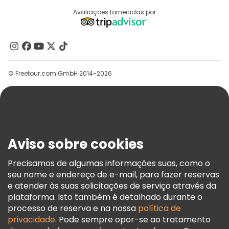
Destinos
Avaliações fornecidas por
Programa De Afiliados
Quem Somos
Contacte-Nos
Grupos
© Freetour.com GmbH 2014-2026
Ajuda
Blog
Imprensa
Segurança E Privacidade
Aviso sobre cookies
Termos E Informações Legais
Política De Cookies
Precisamos de algumas informações suas, como o
seu nome e endereço de e-mail, para fazer reservas
Freetour Prémios
e atender às suas solicitações de serviço através da
Programa De Fidelidade
plataforma. Isto também é detalhado durante o
processo de reserva e na nossa
política de
privacidade
. Pode sempre opor-se ao tratamento