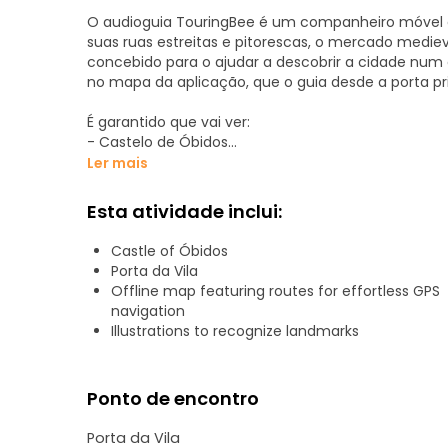
O audioguia TouringBee é um companheiro móvel co
suas ruas estreitas e pitorescas, o mercado mediev
concebido para o ajudar a descobrir a cidade num 
no mapa da aplicação, que o guia desde a porta pri
É garantido que vai ver:
- Castelo de Óbidos
- Muralhas e portas defensivas
Ler mais
- Museus da cidade e Mercado Medieval
- O principal museu da cidade e igrejas antigas
Esta atividade inclui:
- Ruas estreitas e encantadoras repletas de recor
Castle of Óbidos
Depois de descarregar a visita, a aplicação funcion
Porta da Vila
auscultadores, permitindo-lhe mergulhar em históri
Offline map featuring routes for effortless GPS
necessidade de acompanhar um grupo de turistas.
navigation
Illustrations to recognize landmarks
Se só tem algumas horas para visitar Óbidos, apr
não perder nada.
Ponto de encontro
Porta da Vila