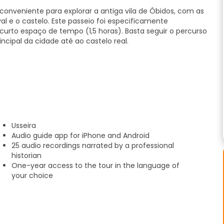
nveniente para explorar a antiga vila de Óbidos, com as
al e o castelo. Este passeio foi especificamente
curto espaço de tempo (1,5 horas). Basta seguir o percurso
ncipal da cidade até ao castelo real.
dações e guloseimas
Usseira
a offline. O guia áudio é melhor apreciado através dos
Audio guide app for iPhone and Android
as e lendas fascinantes ao seu próprio ritmo, sem
25 audio recordings narrated by a professional
historian
One-year access to the tour in the language of
oveite-as ao máximo com o audioguia da TouringBee, para
your choice