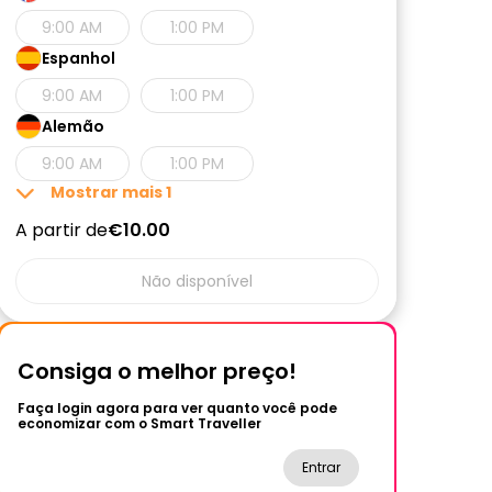
9:00 AM
1:00 PM
Espanhol
9:00 AM
1:00 PM
Alemão
9:00 AM
1:00 PM
Mostrar mais
1
A partir de
€10.00
Não disponível
Consiga o melhor preço!
Faça login agora para ver quanto você pode
economizar com o Smart Traveller
Entrar