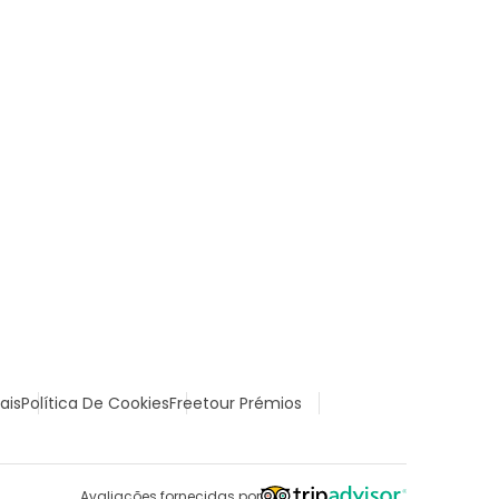
ais
Política De Cookies
Freetour Prémios
Avaliações fornecidas por