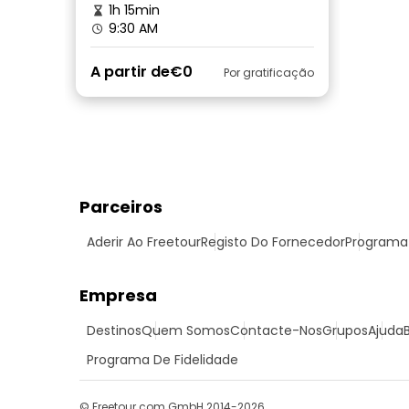
1h 15min
9:30 AM
A partir de
€0
Por gratificação
Parceiros
Aderir Ao Freetour
Registo Do Fornecedor
Programa 
Empresa
Destinos
Quem Somos
Contacte-Nos
Grupos
Ajuda
Programa De Fidelidade
© Freetour.com GmbH 2014-2026