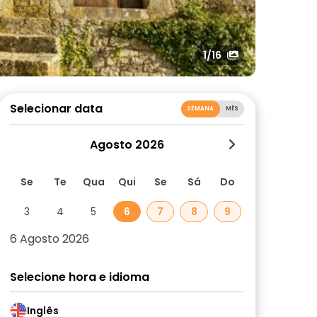
1
/16
Selecionar data
SEMANA
MÊS
Agosto 2026
Se
Te
Qua
Qui
Se
Sá
Do
3
4
5
6
7
8
9
6 Agosto 2026
Selecione hora e idioma
Inglês