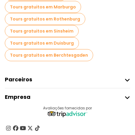
Tours gratuitos em Marburgo
Tours gratuitos em Rothenburg
Tours gratuitos em Sinsheim
Tours gratuitos em Duisburg
Tours gratuitos em Berchtesgaden
Parceiros
Aderir Ao Freetour
Empresa
Registo Do Fornecedor
Destinos
Avaliações fornecidas por
Programa De Afiliados
Quem Somos
Contacte-Nos