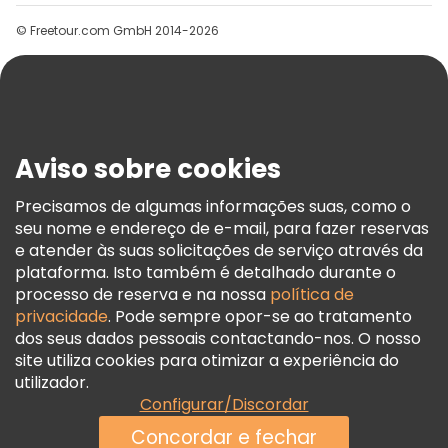
Grupos
© Freetour.com GmbH 2014-2026
Ajuda
Blog
Imprensa
Segurança E Privacidade
Aviso sobre cookies
Termos E Informações Legais
Política De Cookies
Precisamos de algumas informações suas, como o
seu nome e endereço de e-mail, para fazer reservas
Freetour Prémios
e atender às suas solicitações de serviço através da
Programa De Fidelidade
plataforma. Isto também é detalhado durante o
processo de reserva e na nossa
política de
privacidade
. Pode sempre opor-se ao tratamento
dos seus dados pessoais contactando-nos. O nosso
site utiliza cookies para otimizar a experiência do
utilizador.
Configurar/Discordar
Concordar e fechar