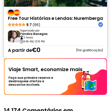
Free Tour Histórias e Lendas: Nuremberga
9.7
(66)
Organizado por
Yandira Banegas
2 horas
9:45 AM, 12:15 PM
€0
A partir de
Por gratificação
Viaje Smart, economize mais
Faça sua primeira reserva e
desbloqueie ofertas e
descontos incríveis.
14,174 Comentários em