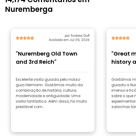
Nuremberga
por Andrew Duff
Avaliado em Jul 09, 2026
"Nuremberg Old Town
"Great m
and 3rd Reich"
history 
Excelente visita guiada pelo nosso
Gostámos mu
guia Hermann. Gostámos muito da
guiada a Nu
combinação de história, cultura,
imenso e fi
modernidade e antiguidade. Uma
sobre o que
visita fantástica. Além disso, foi muito
experimentar
prestável com...
salsichas ta