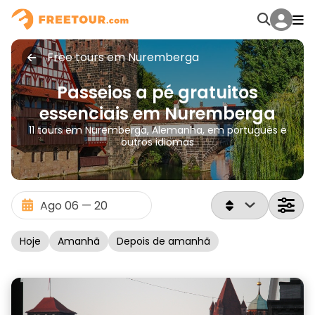
Free tours em Nuremberga
Passeios a pé gratuitos
essenciais em Nuremberga
11 tours em Nuremberga, Alemanha, em português e
outros idiomas
Hoje
Amanhã
Depois de amanhã