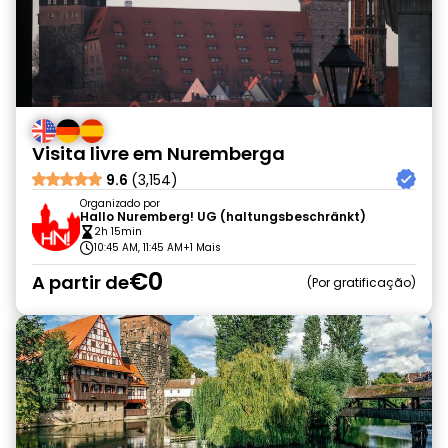
Visita livre em Nuremberga
9.6
(3,154)
Organizado por
Hallo Nuremberg! UG (haltungsbeschränkt)
2h 15min
10:45 AM, 11:45 AM
+1 Mais
€0
A partir de
Por gratificação