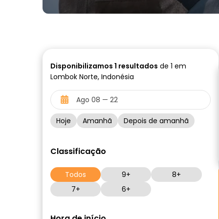
Disponibilizamos
1
resultados
de 1 em
Lombok Norte, Indonésia
Hoje
Amanhã
Depois de amanhã
Classificação
Todos
9+
8+
7+
6+
Hora de início