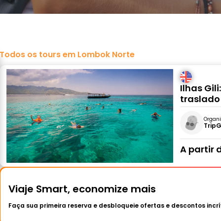
Todos os tours em Lombok Norte
Ilhas Gil
traslado
Organi
Trip
A partir 
Viaje Smart, economize mais
Faça sua primeira reserva e desbloqueie ofertas e descontos incrí