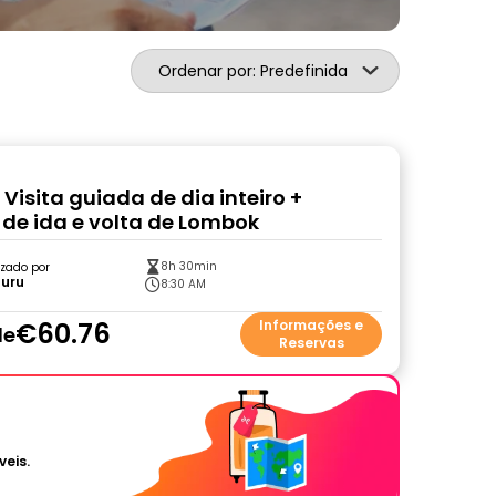
Ordenar por: Predefinida
i: Visita guiada de dia inteiro +
 de ida e volta de Lombok
8h 30min
zado por
Guru
8:30 AM
€60.76
Informações e
de
Reservas
veis.