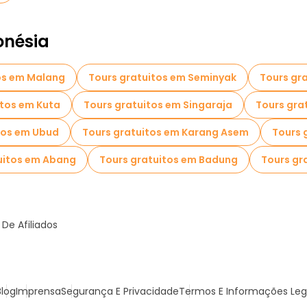
onésia
os em Malang
Tours gratuitos em Seminyak
Tours gr
itos em Kuta
Tours gratuitos em Singaraja
Tours gra
tos em Ubud
Tours gratuitos em Karang Asem
Tours 
uitos em Abang
Tours gratuitos em Badung
Tours gr
De Afiliados
Blog
Imprensa
Segurança E Privacidade
Termos E Informações Leg