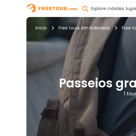
Início
Free tours em Indonésia
Free t
Passeios gr
1 to