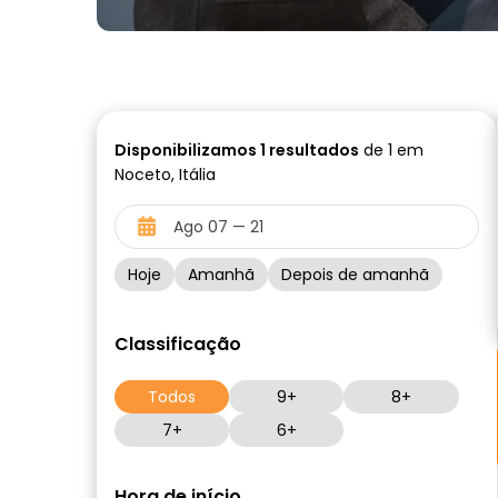
Disponibilizamos
1
resultados
de 1 em
Noceto, Itália
Hoje
Amanhã
Depois de amanhã
Classificação
Todos
9+
8+
7+
6+
Hora de início