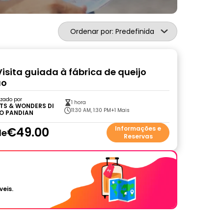
Ordenar por: Predefinida
Visita guiada à fábrica de queijo
ão
zado por
1 hora
TS & WONDERS DI
11:30 AM, 1:30 PM
+1 Mais
O PANDIAN
€49.00
Informações e
de
Reservas
veis.