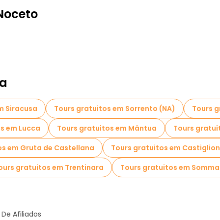
Noceto
ia
m Siracusa
Tours gratuitos em Sorrento (NA)
Tours g
os em Lucca
Tours gratuitos em Mântua
Tours gratui
os em Gruta de Castellana
Tours gratuitos em Castiglion
ours gratuitos em Trentinara
Tours gratuitos em Somm
De Afiliados