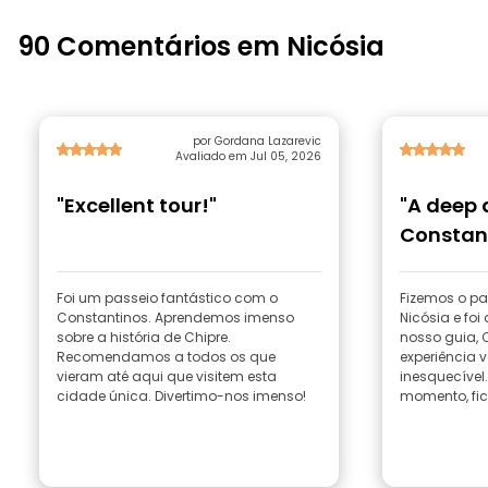
90 Comentários em Nicósia
por Gordana Lazarevic
Avaliado em Jul 05, 2026
"Excellent tour!"
"A deep d
Constant
walking 
Foi um passeio fantástico com o
Fizemos o pa
Constantinos. Aprendemos imenso
Nicósia e foi
sobre a história de Chipre.
nosso guia, 
Recomendamos a todos os que
experiência 
vieram até aqui que visitem esta
inesquecível.
cidade única. Divertimo-nos imenso!
momento, fico