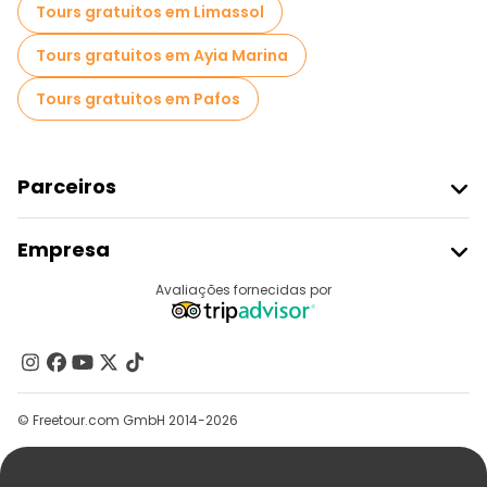
Tours gratuitos em Limassol
Tours gratuitos em Ayia Marina
Tours gratuitos em Pafos
Parceiros
Aderir Ao Freetour
Empresa
Registo Do Fornecedor
Destinos
Avaliações fornecidas por
Programa De Afiliados
Quem Somos
Contacte-Nos
Grupos
© Freetour.com GmbH 2014-2026
Ajuda
Blog