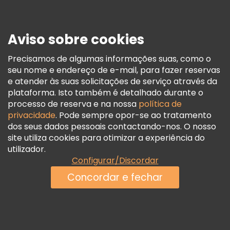
Imprensa
Segurança E Privacidade
Aviso sobre cookies
Termos E Informações Legais
Política De Cookies
Precisamos de algumas informações suas, como o
seu nome e endereço de e-mail, para fazer reservas
Freetour Prémios
e atender às suas solicitações de serviço através da
Programa De Fidelidade
plataforma. Isto também é detalhado durante o
processo de reserva e na nossa
política de
privacidade
. Pode sempre opor-se ao tratamento
dos seus dados pessoais contactando-nos. O nosso
site utiliza cookies para otimizar a experiência do
utilizador.
Configurar/Discordar
Concordar e fechar