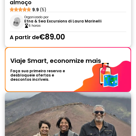
almoço
9.9
(5)
Organizado por
Etna & Sea Excursions di Laura Marinelli
6 horas
€89.00
A partir de
Viaje Smart, economize mais
Faça sua primeira reserva e
desbloqueie ofertas e
descontos incríveis.