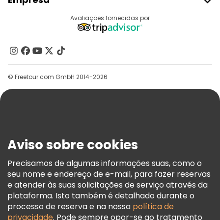
Registo Do Fornecedor
Destinos
Avaliações fornecidas por
Programa De Afiliados
Quem Somos
Contacte-Nos
Grupos
© Freetour.com GmbH 2014-2026
Ajuda
Blog
Imprensa
Segurança E Privacidade
Aviso sobre cookies
Termos E Informações Legais
Política De Cookies
Precisamos de algumas informações suas, como o
seu nome e endereço de e-mail, para fazer reservas
Freetour Prémios
e atender às suas solicitações de serviço através da
Programa De Fidelidade
plataforma. Isto também é detalhado durante o
processo de reserva e na nossa
política de
privacidade
. Pode sempre opor-se ao tratamento