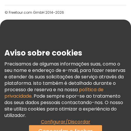
Grupos
© Freetour.com GmbH 2014-2026
Ajuda
Blog
Imprensa
Segurança E Privacidade
Aviso sobre cookies
Termos E Informações Legais
Política De Cookies
Precisamos de algumas informações suas, como o
seu nome e endereço de e-mail, para fazer reservas
Freetour Prémios
e atender às suas solicitações de serviço através da
Programa De Fidelidade
plataforma. Isto também é detalhado durante o
processo de reserva e na nossa
política de
privacidade
. Pode sempre opor-se ao tratamento
dos seus dados pessoais contactando-nos. O nosso
site utiliza cookies para otimizar a experiência do
utilizador.
Configurar/Discordar