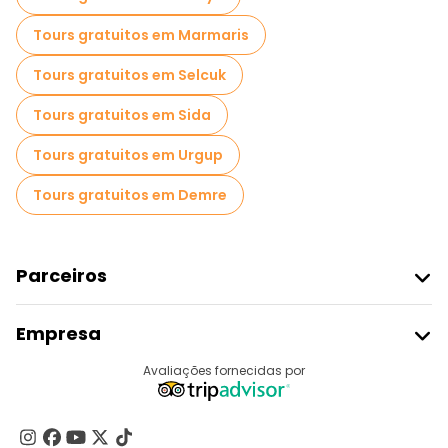
Tours gratuitos em Marmaris
Tours gratuitos em Selcuk
Tours gratuitos em Sida
Tours gratuitos em Urgup
Tours gratuitos em Demre
Parceiros
Aderir Ao Freetour
Empresa
Registo Do Fornecedor
Destinos
Avaliações fornecidas por
Programa De Afiliados
Quem Somos
Contacte-Nos