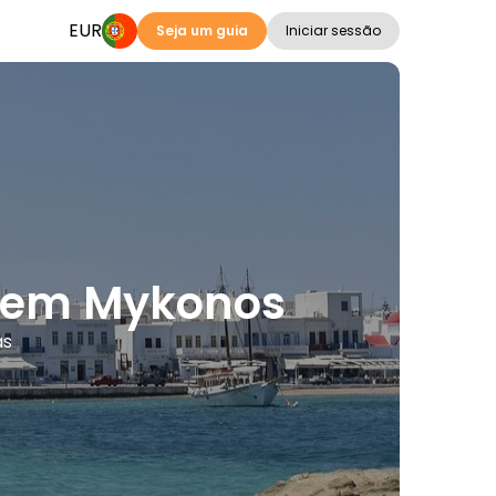
EUR
Seja um guia
Iniciar sessão
is em Mykonos
as