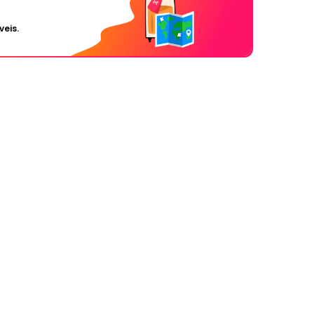
veis.