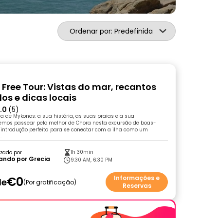
Ordenar por: Predefinida
Free Tour: Vistas do mar, recantos
os e dicas locais
.0
(5)
 de Mykonos: a sua história, as suas praias e a sua
remos passear pelo melhor de Chora nesta excursão de boas-
 introdução perfeita para se conectar com a ilha como um
.
1h 30min
zado por
ando por Grecia
9:30 AM, 6:30 PM
€0
Informações e
de
Por gratificação
Reservas