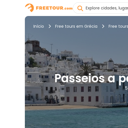
Início
Free tours em Grécia
Free tou
Passeios a p
5