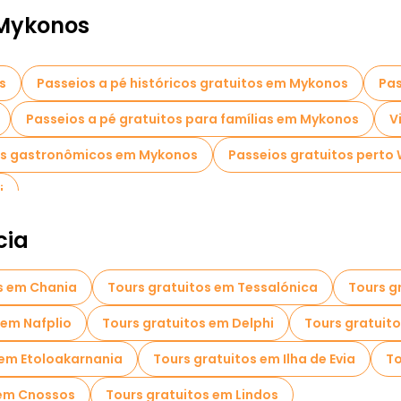
 Mykonos
s
Passeios a pé históricos gratuitos em Mykonos
Pas
Passeios a pé gratuitos para famílias em Mykonos
V
os gastronômicos em Mykonos
Passeios gratuitos perto 
i
cia
s em Chania
Tours gratuitos em Tessalónica
Tours g
 em Nafplio
Tours gratuitos em Delphi
Tours gratuit
 em Etoloakarnania
Tours gratuitos em Ilha de Evia
To
 em Cnossos
Tours gratuitos em Lindos