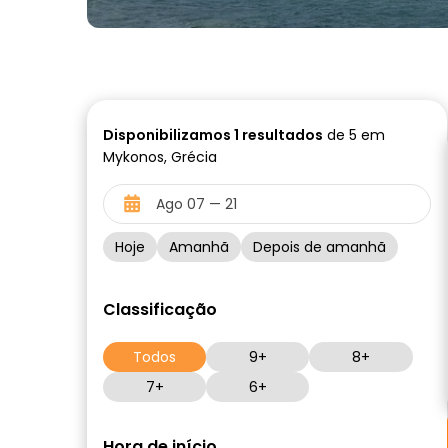
Disponibilizamos
1
resultados
de 5 em
Mykonos, Grécia
Hoje
Amanhã
Depois de amanhã
Classificação
Todos
9+
8+
7+
6+
Hora de início