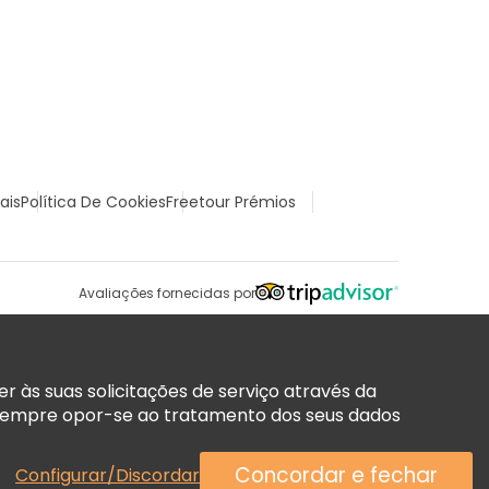
ais
Política De Cookies
Freetour Prémios
Avaliações fornecidas por
 às suas solicitações de serviço através da
sempre opor-se ao tratamento dos seus dados
Concordar e fechar
Configurar/Discordar