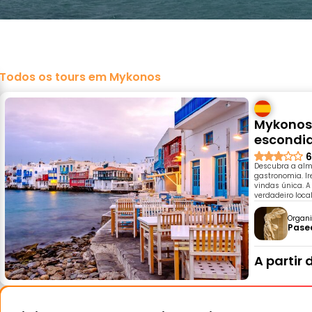
Todos os tours em Mykonos
Mykonos 
escondid
6
Descubra a alma
gastronomia. I
vindas única. A
verdadeiro local
Organi
Pase
A partir 