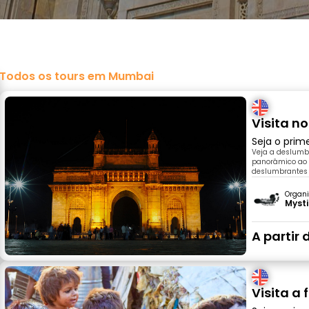
Todos os tours em Mumbai
Visita n
Seja o prim
Veja a deslumbr
panorâmico ao 
deslumbrantes 
Organi
Myst
A partir 
Visita a