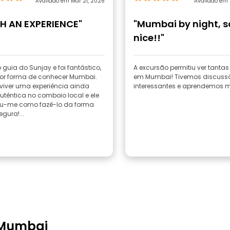
Avaliado em Mar 21, 2026
Avaliado em 
H AN EXPERIENCE"
"Mumbai by night, s
nice!!"
 guia do Sunjay e foi fantástico,
A excursão permitiu ver tantas
or forma de conhecer Mumbai.
em Mumbai! Tivemos discuss
 viver uma experiência ainda
interessantes e aprendemos m
utêntica no comboio local e ele
ou-me como fazê-lo da forma
gura!...
 Mumbai