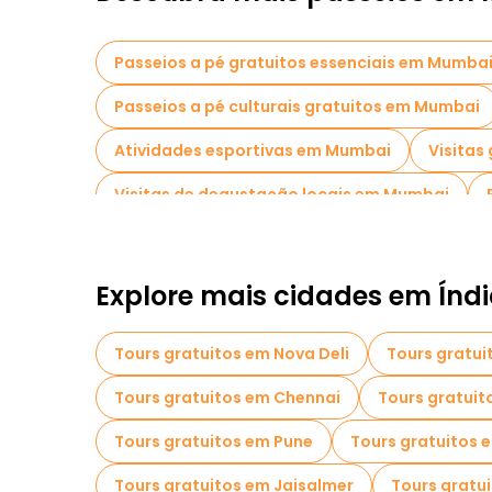
Passeios a pé gratuitos essenciais em Mumba
Passeios a pé culturais gratuitos em Mumbai
Atividades esportivas em Mumbai
Visitas
Visitas de degustação locais em Mumbai
Passeios de bicicleta em Mumbai
Passeio
Passeios gratuitos perto Elephanta Caves
Explore mais cidades em Índ
Tours gratuitos em Nova Deli
Tours gratui
Tours gratuitos em Chennai
Tours gratuit
Tours gratuitos em Pune
Tours gratuitos 
Tours gratuitos em Jaisalmer
Tours gratu