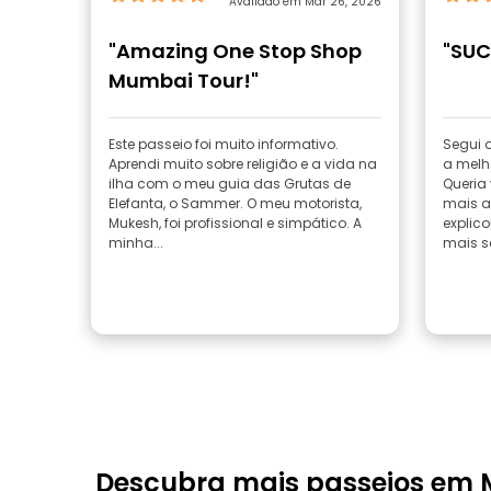
Avaliado em Mar 26, 2026
"Amazing One Stop Shop
"SUC
Mumbai Tour!"
Este passeio foi muito informativo.
Segui o
Aprendi muito sobre religião e a vida na
a melh
ilha com o meu guia das Grutas de
Queria
Elefanta, o Sammer. O meu motorista,
mais a
Mukesh, foi profissional e simpático. A
explic
minha...
mais se
Descubra mais passeios em