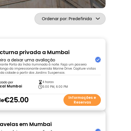
Ordenar por: Predefinida
octurna privada a Mumbai
eiro a deixar uma avaliação
ante Porta da Índia iluminada à noite. Faça um passeio
longo da impressionante avenida Marine Drive. Capture vistas
da cidade a partir dos Jardins Suspensos.
4 horas
zado por
ical Mumbai
5:00 PM, 6:00 PM
€25.00
Informações e
de
Reservas
 favelas em Mumbai