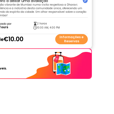
eiro a deixar uma avaliação
ção vibrante de Mumbai numa visita respeitosa a Dharavi.
liência e a indústria desta comunidade única, oferecendo um
ndo do espírito da cidade. Um olhar responsável sobre o coração
umbai!
2 horas
zado por
Tours
10:00 AM, 4:00 PM
€10.00
Informações e
de
Reservas
veis.