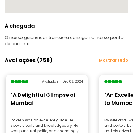
À chegada
O nosso guia encontrar-se-á consigo no nosso ponto
de encontro.
Avaliações (758)
Mostrar tudo
Avaliado em Dec 06, 2024
"A Delightful Glimpse of
"An Excell
Mumbai"
to Mumba
Rakesh was an excellent guide. He
My wife and I we
spoke clearly and knowledgeably. He
and politely, by
was punctual, polite, and charmingly
and his driver t