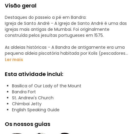
Visão geral
Destaques do passeio a pé em Bandra:
Igreja de Santo André - A Igreja de Santo André é uma das
igrejas mais antigas de Mumbai. Foi originalmente
construída pelos jesuítas portugueses em 1575.
As aldeias históricas - A Bandra de antigamente era uma
pequena aldeia piscatória habitada por Kolis (pescadores)
e agricultores. Foi adquirida pela Companhia Britânica das
Ler mais
Índias Orientais, enquanto o resto de Bombaim pertencia
aos portugueses.
Esta atividade inclui:
Aldeia de Ranwar - Ranwar é a original das 24 pakhadis, ou
Basilica of Our Lady of the Mount
aldeias, que constituíam Bandra. Quando os britânicos
Bandra Fort
tomaram Bombaim aos portugueses em 1661, não
St. Andrew's Church
obtiveram o controlo imediato.
Chimbai Jetty
English Speaking Guide
Chimbai - Ao contrário do seu afortunado irmão Ranwar,
esta aldeia está longe do desenvolvimento ou da cena
Os nossos guias
artística pela qual Bandra é famosa.
Traçar a herança de Bandra - Uma das caraterísticas que