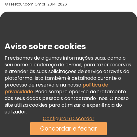
© Freetour.com GmbH 2014-2026
Ajuda
Blog
Imprensa
Segurança E Privacidade
Aviso sobre cookies
Termos E Informações Legais
Política De Cookies
Precisamos de algumas informações suas, como o
seu nome e endereço de e-mail, para fazer reservas
Freetour Prémios
e atender às suas solicitações de serviço através da
Programa De Fidelidade
plataforma. Isto também é detalhado durante o
processo de reserva e na nossa
política de
privacidade
. Pode sempre opor-se ao tratamento
dos seus dados pessoais contactando-nos. O nosso
site utiliza cookies para otimizar a experiência do
utilizador.
Configurar/Discordar
Concordar e fechar