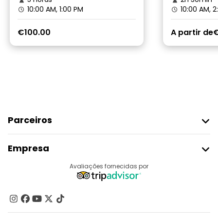
10:00 AM, 1:00 PM
10:00 AM, 2
€100.00
A partir de
€
Parceiros
Aderir Ao Freetour
Empresa
Registo Do Fornecedor
Destinos
Avaliações fornecidas por
Programa De Afiliados
Quem Somos
Contacte-Nos
Grupos