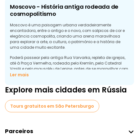
Moscovo - História antiga rodeada de
cosmopolitismo
Moscovo é uma paisagem urbana verdadeiramente
encantadora, entre o antigo e o novo, com salpicos de cor e
elegância cosmopolita, criando uma arena maravilhosa
para explorar a arte, a cultura, o património e a história de
uma cidade muito excitante.
Poderá passear pela antiga Rua Varvarka, repleta de igrejas,
até à Praça Vermelha, rodeada pelo Kremlin, pela Catedral
Vasilij e pelo mausoléu de Lenine, antes de se maravilhar com
as cores encantadoras das belas cúpulas da Catedral de S.
Ler mais
Basílio e da Catedral de S. João. Basílio e as cúpulas de
cobre da Catedral do Salvador, enquanto aprende sobre a
Explore mais cidades em Rússia
fascinante história de Moscovo, desde o século XII até Ivan, o
Terrível, os czares, a era soviética e a história recente, e se
familiariza com a Moscovo actual, obtendo dicas e
Tours gratuitos em São Petersburgo
sugestões locais de guias locais autênticos e simpáticos de
Moscovo nas excursões a pé gratuitas recomendadas pela
freetour.com.
Parceiros