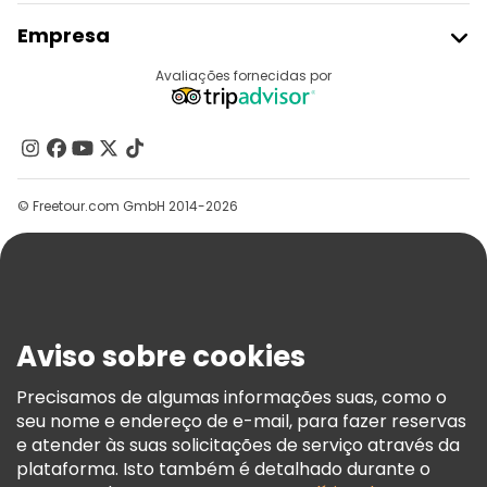
Aderir Ao Freetour
Empresa
Registo Do Fornecedor
Destinos
Avaliações fornecidas por
Programa De Afiliados
Quem Somos
Contacte-Nos
Grupos
© Freetour.com GmbH 2014-2026
Ajuda
Blog
Imprensa
Segurança E Privacidade
Aviso sobre cookies
Termos E Informações Legais
Política De Cookies
Precisamos de algumas informações suas, como o
seu nome e endereço de e-mail, para fazer reservas
Freetour Prémios
e atender às suas solicitações de serviço através da
Programa De Fidelidade
plataforma. Isto também é detalhado durante o