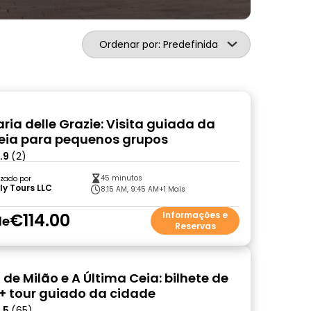
Ordenar por: Predefinida
ria delle Grazie: Visita guiada da
eia para pequenos grupos
.9
(2)
45 minutos
zado por
aly Tours LLC
8:15 AM, 9:45 AM
+1 Mais
€114.00
Informações e
de
Reservas
de Milão e A Última Ceia: bilhete de
+ tour guiado da cidade
.5
(65)