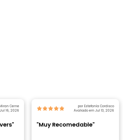
Miran Cerne
por Estefanía Cordisco
Jul 16, 2026
Avaliado em Jul 13, 2026
overs"
"Muy Recomedable"
"Gr