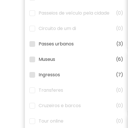
Passeios de veículo pela cidade
(0)
Circuito de um di
(0)
Passes urbanos
(3)
Museus
(6)
Ingressos
(7)
Transferes
(0)
Cruzeiros e barcos
(0)
Tour online
(0)