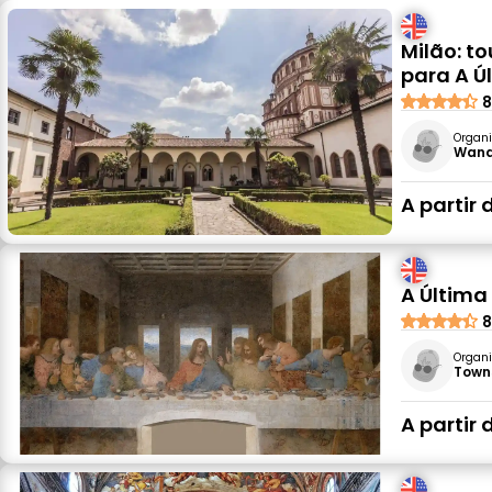
Milão: to
para A Ú
8
Organi
Wande
A partir 
A Última
8
Organi
Towns 
A partir 