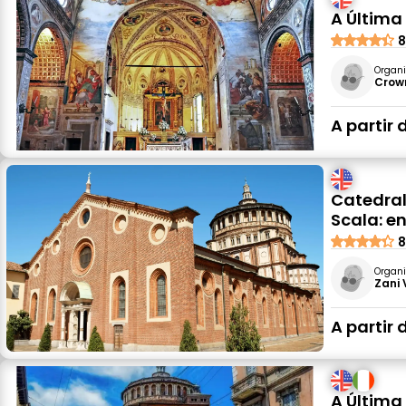
A Última 
8
Organi
Crown
A partir 
Catedral 
Scala: e
8
Organi
Zani 
A partir 
A Última