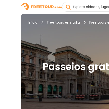
Início
Free tours em Itália
Free tours 
Passeios grat