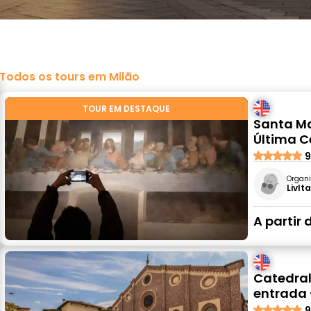
Todos os tours em Milão
TOUR EM DESTAQUE
Santa Ma
Última C
9
Organi
LivIt
A partir 
Catedral 
entrada 
9