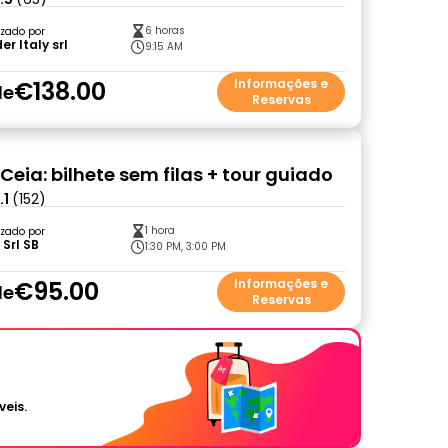
6 horas
zado por
r Italy srl
9:15 AM
€138.00
Informações e
de
Reservas
Ceia: bilhete sem filas + tour guiado
.1
(152)
1 hora
zado por
Srl SB
1:30 PM, 3:00 PM
€95.00
Informações e
de
Reservas
veis.