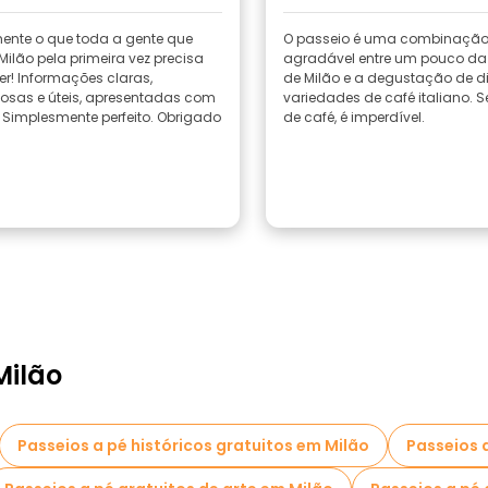
ente o que toda a gente que
O passeio é uma combinaçã
ilão pela primeira vez precisa
agradável entre um pouco da 
r! Informações claras,
de Milão e a degustação de di
tuosas e úteis, apresentadas com
variedades de café italiano. 
. Simplesmente perfeito. Obrigado
de café, é imperdível.
Milão
Passeios a pé históricos gratuitos em Milão
Passeios 