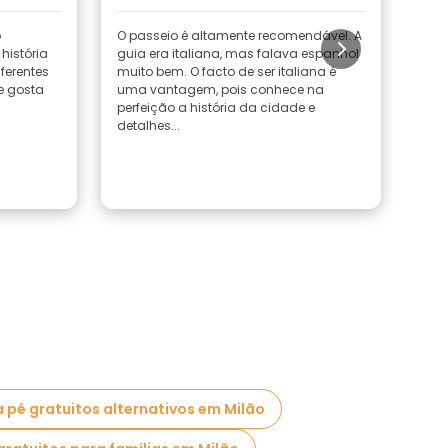
o
O passeio é altamente recomendável. A
Um p
história
guia era italiana, mas falava espanhol
info
ferentes
muito bem. O facto de ser italiana é
guia
Se gosta
uma vantagem, pois conhece na
pass
perfeição a história da cidade e
perd
detalhes...
a pé gratuitos alternativos em Milão