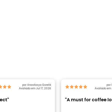
por Anastasya Gorelik
por 
Avaliado em Jul 17, 2026
Avaliado em 
ect"
"A must for coffee l