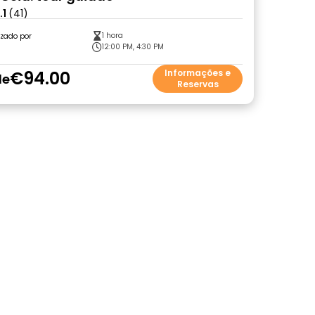
.1
(41)
1 hora
zado por
12:00 PM, 4:30 PM
€94.00
Informações e
de
Reservas