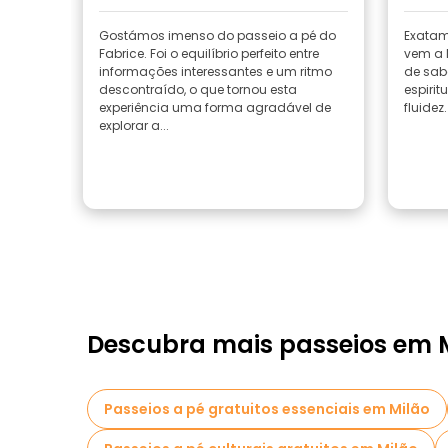
Gostámos imenso do passeio a pé do
Exatam
Fabrice. Foi o equilíbrio perfeito entre
vem a M
informações interessantes e um ritmo
de sabe
descontraído, o que tornou esta
espiri
experiência uma forma agradável de
fluidez
explorar a...
Descubra mais passeios em 
Passeios a pé gratuitos essenciais em Milão