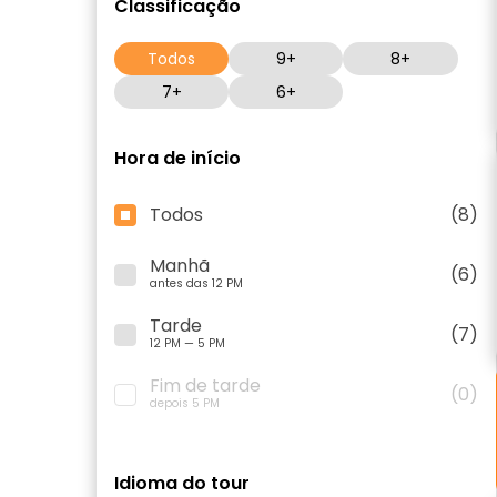
Classificação
Todos
9+
8+
7+
6+
Hora de início
Todos
(8)
Manhã
(6)
antes das 12 PM
Tarde
(7)
12 PM — 5 PM
Fim de tarde
(0)
depois 5 PM
Idioma do tour