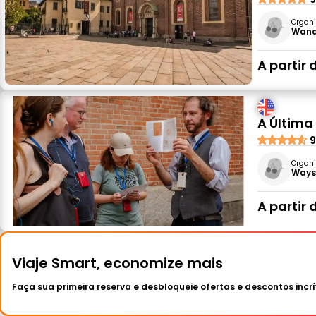
Organi
Wande
A partir 
A Última 
9
Organi
Ways 
A partir 
Viaje Smart, economize mais
Faça sua primeira reserva e desbloqueie ofertas e descontos incrí