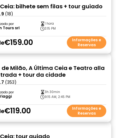
Ceia: bilhete sem filas + tour guiado
.9
(18)
1 hora
zado por
 Tours srl
3:15 PM
€159.00
Informações e
de
Reservas
de Milão, A Última Ceia e Teatro alla
ntrada + tour da cidade
.7
(353)
3h 30min
zado por
Viaggi
9:15 AM, 2:45 PM
€119.00
Informações e
de
Reservas
 Ceia: tour guiado