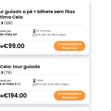
ur guiado a pé + bilhete sem filas
ltima Ceia
.9
(139)
30 minutos
zado por
r Italy srl
9:15 AM, 1:45 PM
+5 Mais
€99.00
Informações e
de
Reservas
 Ceia: tour guiado
.9
(79)
1 hora
zado por
of Italy S.r.l.
8:00 AM, 10:30 AM
+2 Mais
€194.00
Informações e
de
Reservas