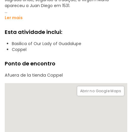
apareceu a Juan Diego em 1531.
Uma poderosa experiência cultural, religiosa e visualmente
Ler mais
impressionante que oferece uma profunda visão da fé e
da história mexicana.
Esta atividade inclui:
Basilica of Our Lady of Guadalupe
Coppel
Ponto de encontro
Afuera de la tienda Coppel
Abrir no Google Maps