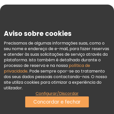
Ajuda
Blog
Imprensa
Segurança E Privacidade
Aviso sobre cookies
Termos E Informações Legais
Política De Cookies
Precisamos de algumas informações suas, como o
seu nome e endereço de e-mail, para fazer reservas
Freetour Prémios
e atender às suas solicitações de serviço através da
Programa De Fidelidade
plataforma. Isto também é detalhado durante o
processo de reserva e na nossa
política de
privacidade
. Pode sempre opor-se ao tratamento
dos seus dados pessoais contactando-nos. O nosso
site utiliza cookies para otimizar a experiência do
utilizador.
Configurar/Discordar
Concordar e fechar