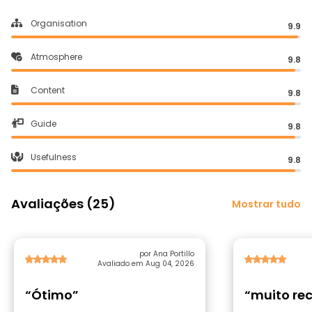
Organisation
9.9
Atmosphere
9.8
Content
9.8
Guide
9.8
Usefulness
9.8
Avaliações (25)
Mostrar tudo
por Ana Portillo
Avaliado em Aug 04, 2026
“Ótimo”
“muito r