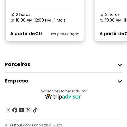
2 horas
2 horas
10:00 AM, 12:00 PM
+1 Mais
10:30 AM, 1
A partir de
€0
A partir de
Por gratificação
Parceiros
Aderir Ao Freetour
Empresa
Registo Do Fornecedor
Destinos
Avaliações fornecidas por
Programa De Afiliados
Quem Somos
Contacte-Nos
Grupos
© Freetour.com GmbH 2014-2026