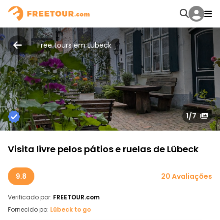
Free tours em Lubeck
1
/7
Visita livre pelos pátios e ruelas de Lübeck
9.8
20 Avaliações
Verificado por:
FREETOUR.com
Fornecido po:
Lübeck to go