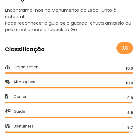
Encontramo-nos no Monumento do Leão, junto à
catedral.
Pode reconhecer o guia pelo guarda-chuva amarelo ou
pelo sinal amarelo Lübeck to Go
9.8
Classificação
Organisation
10.0
Atmosphere
10.0
Content
9.9
Guide
9.9
Usefulness
9.7