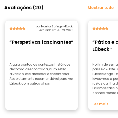
Avaliações (20)
Mostrar tudo
por Monika Springer-Rajcic
Avaliado em Jul 21, 2026
“Perspetivas fascinantes”
“Pátios e 
Lübeck ”
A guia contou os contextos históricos
No fim de sema
de forma descontraída, num estilo
passeio «Höfe 
divertido, esclarecedor e encantador.
Luebecktogo. D
Absolutamente recomendável para ver
levou-nos a per
Lübeck com outros olhos
ruelas da ilha 
Ficámos fasci
conhecimento 
com a sua paix
histórias! Adoramos repetir sempre este
Ler mais
passeio com a 