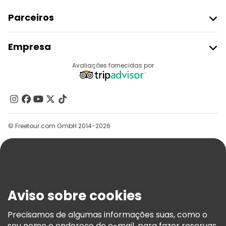
Parceiros
Aderir Ao Freetour
Empresa
Registo Do Fornecedor
Destinos
Avaliações fornecidas por
Programa De Afiliados
Quem Somos
Contacte-Nos
Grupos
© Freetour.com GmbH 2014-2026
Ajuda
Blog
Imprensa
Segurança E Privacidade
Aviso sobre cookies
Termos E Informações Legais
Política De Cookies
Precisamos de algumas informações suas, como o
seu nome e endereço de e-mail, para fazer reservas