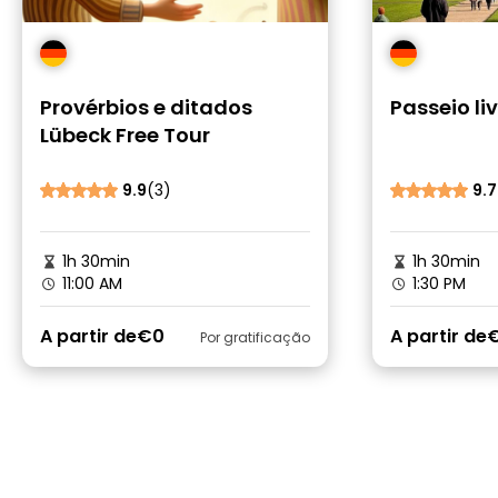
Provérbios e ditados
Passeio li
Lübeck Free Tour
9.9
(3)
9.7
1h 30min
1h 30min
11:00 AM
1:30 PM
A partir de
€0
A partir de
Por gratificação