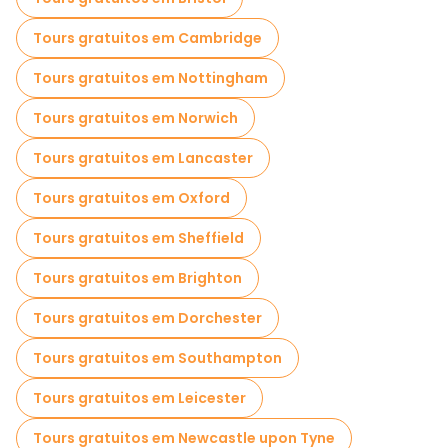
Cruzeiros em Londres
Tours gratuitos em Cambridge
Visitas guiadas gratuitas a locais assustadores e lendários em Londres
Tours gratuitos em Nottingham
Museus em Londres
Tours gratuitos em Norwich
Visitas guiadas gratuitas ao graffiti em Londres
Tours gratuitos em Lancaster
Visitas para pequenos grupos em Londres
Tours gratuitos em Oxford
Visitas ao mercado em Londres
Tours gratuitos em Sheffield
Excursões gratuitas sobre Harry Potter em Londres
Tours gratuitos em Brighton
Visitas de degustação locais em Londres
Tours gratuitos em Dorchester
Tours de Natal em Londres
Tours gratuitos em Southampton
Passeios gratuitos de um dia em Londres
Tours gratuitos em Leicester
Passeios a pé noturnos gratuitos em Londres
Tours gratuitos em Newcastle upon Tyne