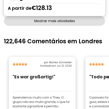
€128.13
A partir de
Mostrar mais atividades
122,646 Comentários em Londres
por Marlies Schneider
Avaliado em Jul 21, 2026
"Es war großartig!"
"Todo pe
Aprendemos muito com o Theo. O
O passeio fo
grupo não era muito grande, o que foi
guia, esteve
bastante agradável e permitiu
e curiosidade