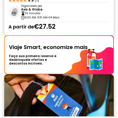
9.9
(1)
Organizado por
Axis & Globe
30 minutos
9:00 AM, 9:15 AM
+34 Mais
€27.52
A partir de
Viaje Smart, economize mais
Faça sua primeira reserva e
desbloqueie ofertas e
descontos incríveis.