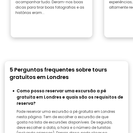
acompanhar tudo. Deram-nos boas
experiências
dicas para tirar boas fotografias e as
altamente r
histórias eram...
5 Perguntas frequentes sobre tours
gratuitos em Londres
Como posso reservar uma excursão a pé
gratuita em Londres e quais são os requisitos de
reserva?
Pode reservar uma excursão a pé gratuita em Londres
nesta página. Tem de escolher a excursão de que
gosta na lista de excursões disponíveis. De seguida,
deve escolher a data, a hora e o número de turistas
(incluindo crianças). Depois disso, pode clicar no