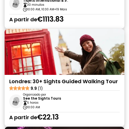
Tiqets International B.V.
30 minutos
10:00 AM, 10:30 AM
+19 Mais
€1113.83
A partir de
Londres: 30+ Sights Guided Walking Tour
9.9
(1)
Organizado por
See the Sights Tours
5 horas
10:00 AM
€22.13
A partir de