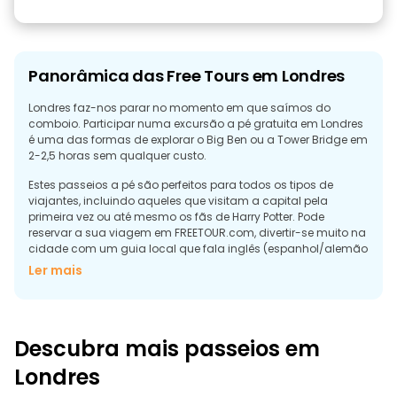
Panorâmica das Free Tours em Londres
Londres faz-nos parar no momento em que saímos do
comboio. Participar numa excursão a pé gratuita em Londres
é uma das formas de explorar o Big Ben ou a Tower Bridge em
2-2,5 horas sem qualquer custo.
Estes passeios a pé são perfeitos para todos os tipos de
viajantes, incluindo aqueles que visitam a capital pela
primeira vez ou até mesmo os fãs de Harry Potter. Pode
reservar a sua viagem em FREETOUR.com, divertir-se muito na
cidade com um guia local que fala inglês (espanhol/alemão
também estão disponíveis) e, no final, basta deixar uma
Ler mais
gorjeta de "pague o que quiser" se gostou da experiência.
Descubra os melhores passeios a pé
gratuitos em Londres
Descubra mais passeios em
Esta cidade é enorme, mas as partes boas podem ser
percorridas a pé. As excursões a pé gratuitas em Londres são
Londres
sempre melhores do que o metro, porque irá percorrer as ruas