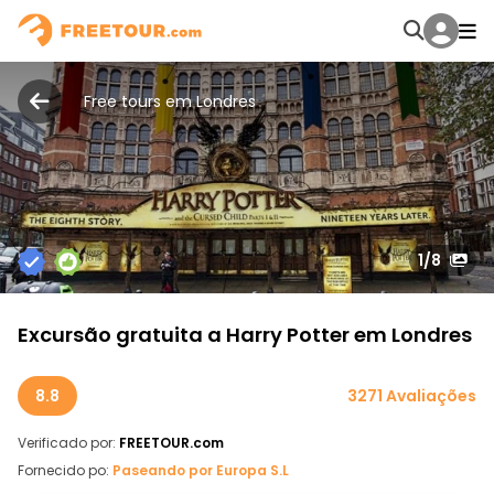
Free tours em Londres
1
/8
Excursão gratuita a Harry Potter em Londres
8.8
3271 Avaliações
Verificado por:
FREETOUR.com
Fornecido po:
Paseando por Europa S.L