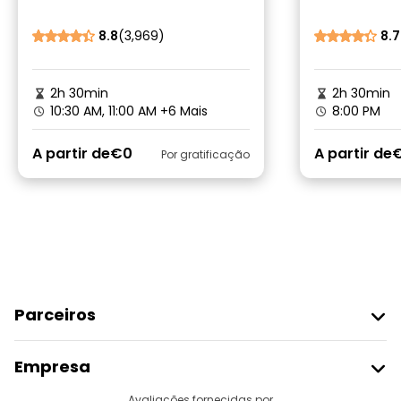
8.8
(3,969)
8.7
2h 30min
2h 30min
10:30 AM, 11:00 AM
+6 Mais
8:00 PM
A partir de
€0
A partir de
Por gratificação
Parceiros
Aderir Ao Freetour
Empresa
Registo Do Fornecedor
Avaliações fornecidas por