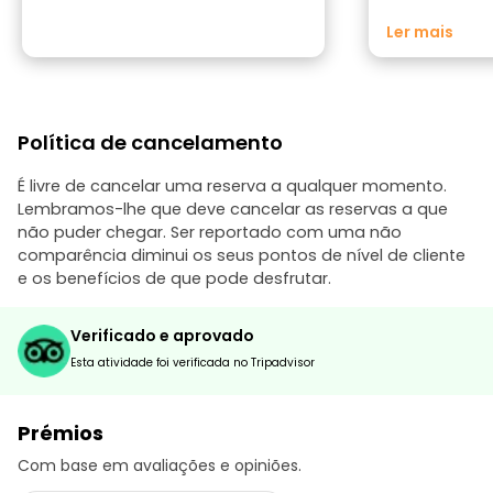
fizéssemos, el
gentileza e inte
Ler mais
dúvida, um toq
visita, pois, a
diversidade do
se às necessid
com que todos
Política de cancelamento
ligados uns aos
por nos mostrar
outros olhos.
É livre de cancelar uma reserva a qualquer momento.
Lembramos-lhe que deve cancelar as reservas a que
não puder chegar. Ser reportado com uma não
comparência diminui os seus pontos de nível de cliente
e os benefícios de que pode desfrutar.
Verificado e aprovado
Esta atividade foi verificada no Tripadvisor
Prémios
Com base em avaliações e opiniões.