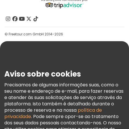
Destinos
Programa De Afiliados
Quem Somos
Contacte-Nos
Grupos
© Freetour.com GmbH 2014-2026
Ajuda
Blog
Imprensa
Segurança E Privacidade
Aviso sobre cookies
Termos E Informações Legais
Política De Cookies
Precisamos de algumas informações suas, como o
seu nome e endereço de e-mail, para fazer reservas
Freetour Prémios
e atender às suas solicitações de serviço através da
Programa De Fidelidade
plataforma. Isto também é detalhado durante o
processo de reserva e na nossa
política de
privacidade
. Pode sempre opor-se ao tratamento
dos seus dados pessoais contactando-nos. O nosso