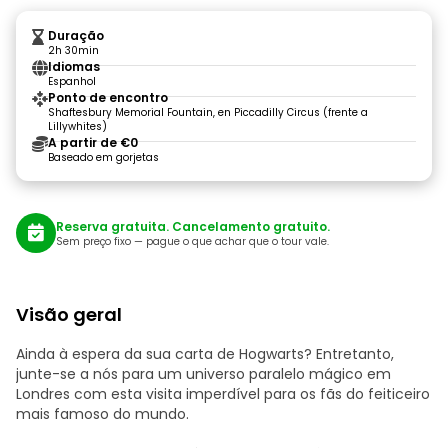
Duração
2h 30min
Idiomas
Espanhol
Ponto de encontro
Shaftesbury Memorial Fountain, en Piccadilly Circus (frente a
Lillywhites)
A partir de €0
Baseado em gorjetas
Reserva gratuita. Cancelamento gratuito.
Sem preço fixo — pague o que achar que o tour vale.
Visão geral
Ainda à espera da sua carta de Hogwarts? Entretanto,
junte-se a nós para um universo paralelo mágico em
Londres com esta visita imperdível para os fãs do feiticeiro
mais famoso do mundo.