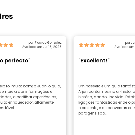
dres
por Ricardo Gonzalez
por Ju
Avaliado em Jul 15, 2026
Avaliado em 
o perfecto"
"Excellent!"
io foi muito bom; o Juan, o guia,
Um passeio e um guia fantást
 sempre a dar informações e
Arjun conta mesmo a «históri
dades, a partilhar experiências;
história, dando-lhe vida. Esta
uito enriquecedor, altamente
ligações fantásticas entre o 
endável
o presente, e as conversas ent
paragens são...