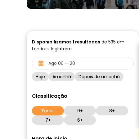
Disponibilizamos
1
resultados
de 535 em
Londres, Inglaterra
Hoje
Amanhã
Depois de amanhã
Classificação
Todos
9+
8+
7+
6+
Hora de início