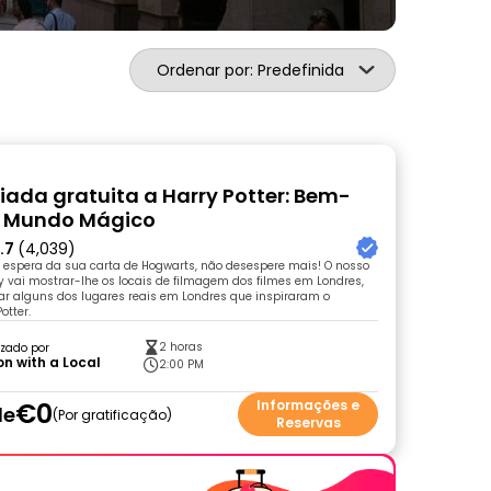
Ordenar por: Predefinida
uiada gratuita a Harry Potter: Bem-
o Mundo Mágico
.7
(4,039)
 espera da sua carta de Hogwarts, não desespere mais! O nosso
ty vai mostrar-lhe os locais de filmagem dos filmes em Londres,
ar alguns dos lugares reais em Londres que inspiraram o
otter.
2 horas
zado por
n with a Local
2:00 PM
€0
Informações e
de
Por gratificação
Reservas