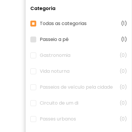
Categoria
Todas as categorias
(1)
Passeio a pé
(1)
Gastronomia
(0)
Vida noturna
(0)
Passeios de veículo pela cidade
(0)
Circuito de um di
(0)
Passes urbanos
(0)