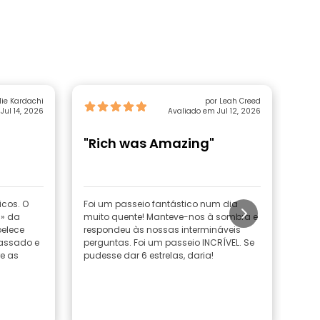
lie Kardachi
por Leah Creed
Jul 14, 2026
Avaliado em Jul 12, 2026
"Rich was Amazing"
"Ta
icos. O
Foi um passeio fantástico num dia
A Ji
a» da
muito quente! Manteve-nos à sombra e
Div
belece
respondeu às nossas intermináveis
passado e
perguntas. Foi um passeio INCRÍVEL. Se
re as
pudesse dar 6 estrelas, daria!