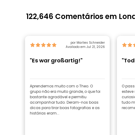
122,646 Comentários em Lon
por Marlies Schneider
Avaliado em Jul 21, 2026
"Es war großartig!"
"Tod
Aprendemos muito com o Theo. O
O passe
grupo não era muito grande, o que foi
esteve
bastante agradável e permitiu
curiosi
acompanhar tudo. Deram-nos boas
tudo m
dicas para tirar boas fotografias e as
recom
histórias eram...