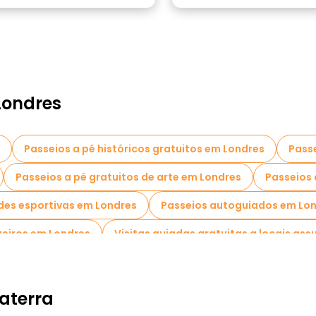
Londres
Passeios a pé históricos gratuitos em Londres
Passe
Passeios a pé gratuitos de arte em Londres
Passeios 
des esportivas em Londres
Passeios autoguiados em Lo
zeiros em Londres
Visitas guiadas gratuitas a locais as
tas ao graffiti em Londres
Visitas para pequenos grupos
gratuitas sobre Harry Potter em Londres
Visitas de deg
aterra