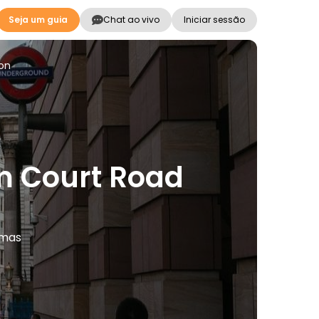
Seja um guia
Chat ao vivo
Iniciar sessão
ion
am Court Road
omas