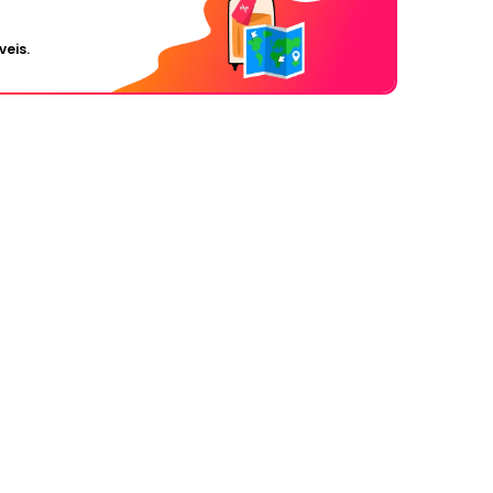
veis.