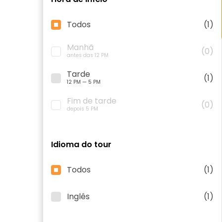
Todos
(1)
Manhã
(0)
antes das 12 PM
Tarde
(1)
12 PM — 5 PM
Fim de tarde
(0)
depois 5 PM
Idioma do tour
Todos
(1)
Inglês
(1)