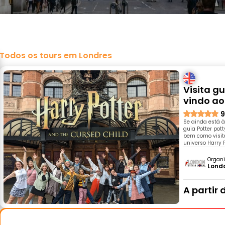
Todos os tours em Londres
Visita g
vindo a
9
Se ainda está à
guia Potter pot
bem como visit
universo Harry P
Organi
Londo
A partir 