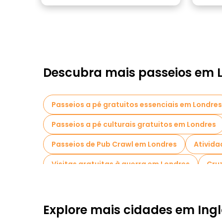
Descubra mais passeios em 
Passeios a pé gratuitos essenciais em Londres
Passeios a pé culturais gratuitos em Londres
Passeios de Pub Crawl em Londres
Ativida
Visitas gratuitas à guerra em Londres
Cru
Museus em Londres
Visitas guiadas gratui
Visitas ao mercado em Londres
Excursões 
Explore mais cidades em Ingl