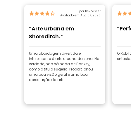
por Bev Visser
Avaliado em Aug 07, 2026
“Arte urbana em
“Perf
Shoreditch. ”
Uma abordagem divertida e
O Rob f
interessante à arte urbana da zona. Na
entusia
verdade, não há nada de Banksy,
como o título sugeria. Proporcionou
uma boa visão geral e uma boa
apreciação da arte.