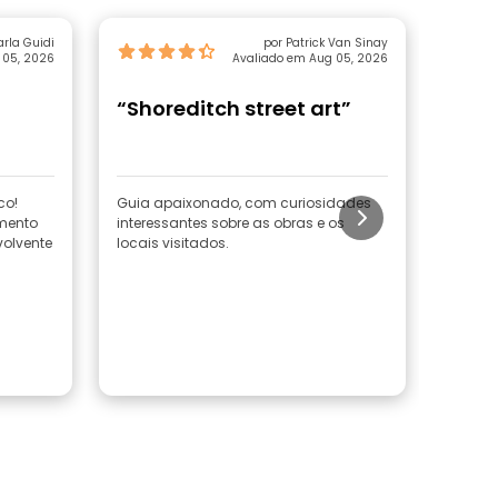
arla Guidi
por Patrick Van Sinay
 05, 2026
Avaliado em Aug 05, 2026
“Shoreditch street art”
“São
traz
co!
Guia apaixonado, com curiosidades
O nosso
mento
interessantes sobre as obras e os
muito ú
volvente
locais visitados.
maravi
tornou 
Além d
entusi
clara 
para u
Ler m