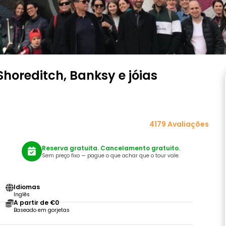
Shoreditch, Banksy e jóias
4179 Avaliações
Reserva gratuita. Cancelamento gratuito.
Sem preço fixo — pague o que achar que o tour vale.
Idiomas
Inglês
A partir de €0
Baseado em gorjetas