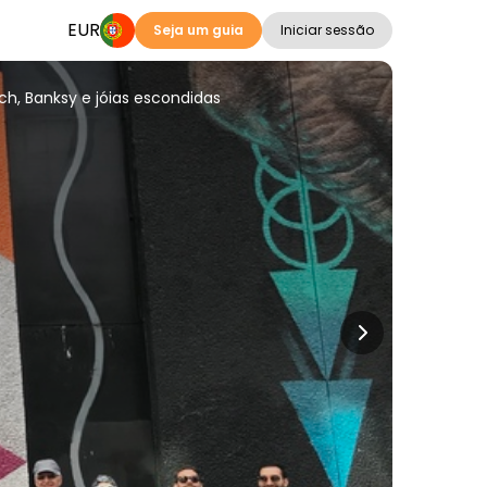
EUR
Seja um guia
Iniciar sessão
tch, Banksy e jóias escondidas