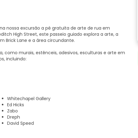
 na nossa excursão a pé gratuita de arte de rua em
itch High Street, este passeio guiado explora a arte, a
am Brick Lane e a área circundante.
a, como murais, estênceis, adesivos, esculturas e arte em
s, incluindo:
Whitechapel Gallery
Ed Hicks
Zabo
Dreph
David Speed
nsformou Shoreditch de um dos bairros mais pobres de
rua reflecte o protesto político, a luta de classes e a