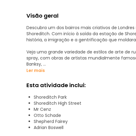
Visão geral
Descubra um dos bairros mais criativos de Londres
Shoreditch. Com início à saída da estação de Shored
história, a imigração e a gentrificação que moldar
Veja uma grande variedade de estilos de arte de ru
spray, com obras de artistas mundialmente famoso
Banksy,
Shepard Fairey,
Ler mais
Roa,
Fanakapan,
Esta atividade inclui:
Mr Cenz,
Otto Schade,
Shoreditch Park
Dreph,
Shoreditch High Street
Zabou
Mr Cenz
Dale Grimshaw
Otto Schade
Shepherd Fairey
Ao longo do percurso, saiba como a imigração tra
Adrian Boswell
Londres num centro criativo global e como a arte de 