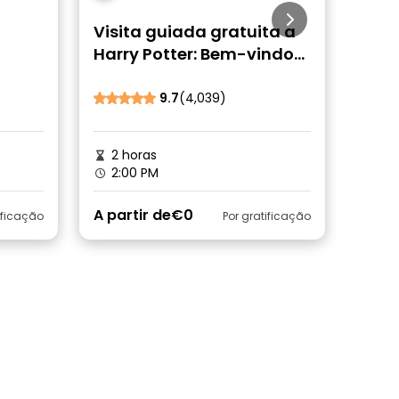
Visita guiada gratuita a
Pont
Harry Potter: Bem-vindo
impe
ao Mundo Mágico
derr
grat
9.7
(4,039)
2 horas
2h 
2:00 PM
9:3
A partir de
€0
A par
ificação
Por gratificação