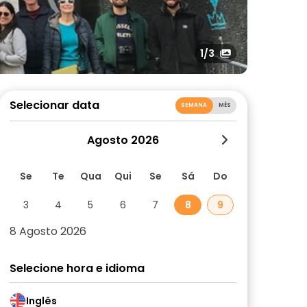
1
/3
Selecionar data
SEMANA
MÊS
Agosto 2026
Se
Te
Qua
Qui
Se
Sá
Do
3
4
5
6
7
8
9
8 Agosto 2026
Selecione hora e idioma
Inglês