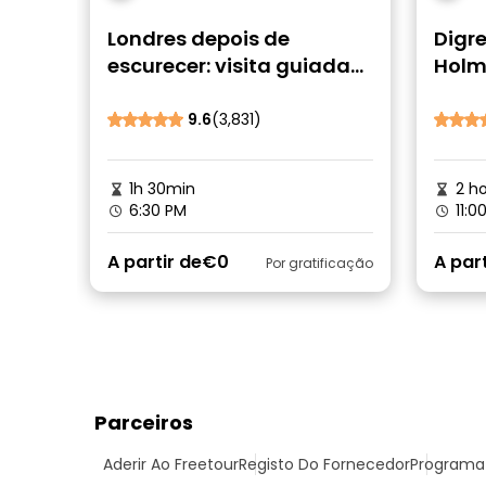
Londres depois de
Digr
escurecer: visita guiada
Holme
gratuita a fantasmas,
come
ghouls e assassinatos
princ
9.6
(3,831)
horríveis
1h 30min
2 ho
6:30 PM
11:0
A partir de
€0
A part
Por gratificação
Parceiros
Aderir Ao Freetour
Registo Do Fornecedor
Programa 