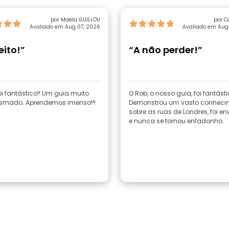
por Maëla GUILLOU
por C
Avaliado em Aug 07, 2026
Avaliado em Aug
eito!”
“A não perder!”
oi fantástico!! Um guia muito
O Rob, o nosso guia, foi fantásti
smado. Aprendemos imenso!!!
Demonstrou um vasto conheci
sobre as ruas de Londres, foi en
e nunca se tornou enfadonho.