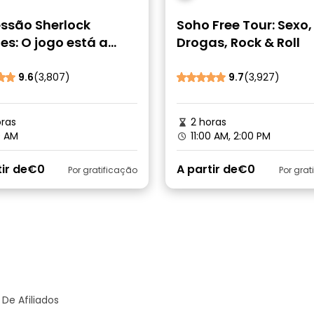
essão Sherlock
Soho Free Tour: Sexo,
s: O jogo está a
Drogas, Rock & Roll
çar para fãs e
ipiantes
9.6
(3,807)
9.7
(3,927)
ras
2 horas
0 AM
11:00 AM, 2:00 PM
ir de
€0
A partir de
€0
Por gratificação
Por grat
De Afiliados