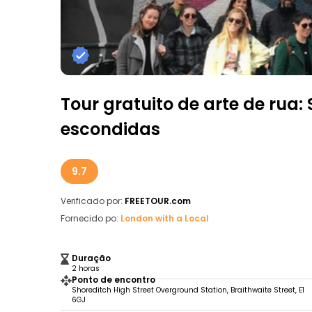
Tour gratuito de arte de rua: 
escondidas
9.7
Verificado por:
FREETOUR.com
Fornecido po:
London with a Local
Duração
2 horas
Ponto de encontro
Shoreditch High Street Overground Station, Braithwaite Street, E1
6GJ