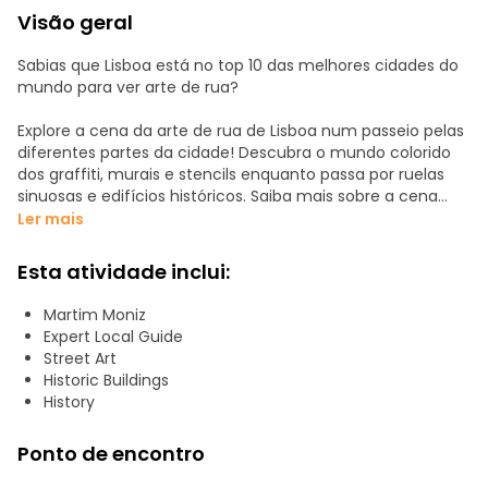
Visão geral
Sabias que Lisboa está no top 10 das melhores cidades do
mundo para ver arte de rua?
Explore a cena da arte de rua de Lisboa num passeio pelas
diferentes partes da cidade! Descubra o mundo colorido
dos graffiti, murais e stencils enquanto passa por ruelas
sinuosas e edifícios históricos. Saiba mais sobre a cena
artística local e as suas obras inspiradoras e descubra as
Ler mais
histórias invisíveis aos olhos de quem passa, enquanto
compreende os movimentos políticos, históricos e
Esta atividade inclui:
culturais por detrás destas obras-primas. O passeio é
informativo, intensivo e obrigatório para todos os amantes
Martim Moniz
da arte e para aqueles que querem conhecer a cidade de
Expert Local Guide
uma nova forma.
Street Art
Historic Buildings
Caminhe connosco para descobrir as obras de arte das
History
ruas escondidas com o nosso guia especializado em arte
urbana.
Ponto de encontro
O ponto de encontro é a praça do Martim Moniz [linha