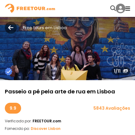
Free tours em Lisboa
1
/11
Passeio a pé pela arte de rua em Lisboa
9.9
5843 Avaliações
Verificado por:
FREETOUR.com
Fornecido po:
Discover Lisbon