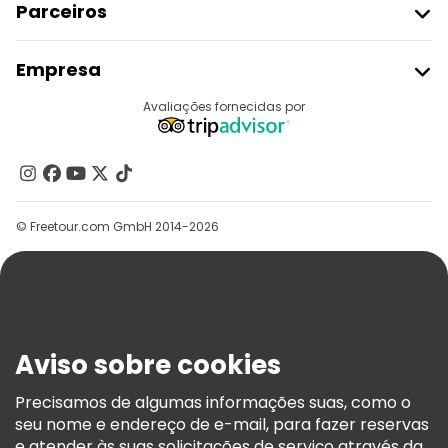
Parceiros
Aderir Ao Freetour
Empresa
Registo Do Fornecedor
Destinos
Avaliações fornecidas por
Programa De Afiliados
Quem Somos
Contacte-Nos
Grupos
© Freetour.com GmbH 2014-2026
Ajuda
Blog
Imprensa
Segurança E Privacidade
Aviso sobre cookies
Termos E Informações Legais
Política De Cookies
Precisamos de algumas informações suas, como o
seu nome e endereço de e-mail, para fazer reservas
Freetour Prémios
e atender às suas solicitações de serviço através da