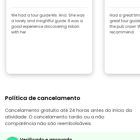
We had a tour guide Ms. Ana. She was
Had a great tim
a lovely and insightful guide. It was a
great tour guid
good experience discovering lisbon
the pub crawl. W
with her.
recommend.
Política de cancelamento
Cancelamento gratuito até 24 horas antes do início da
atividade. O cancelamento tardio ou a não
comparência não são reembolsáveis.
Verificado e aprovado