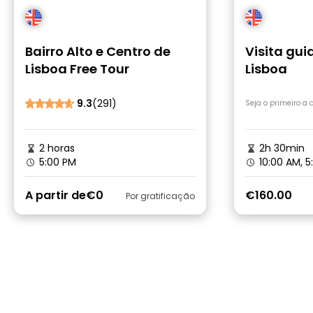
Bairro Alto e Centro de
Visita gu
Lisboa Free Tour
Lisboa
9.3
(291)
Seja o primeiro a
2 horas
2h 30min
5:00 PM
10:00 AM, 5
A partir de
€0
€160.00
Por gratificação