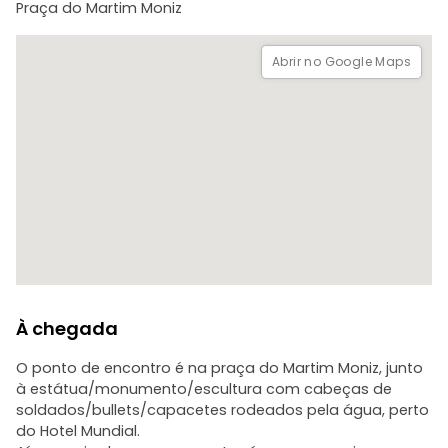
Praça do Martim Moniz
verde do metro | na praça junto ao monumento com
cabeças de soldados/bullets/capacetes]. Mesmo em
frente ao Hotel Mundial, a nossa equipa terá uma placa
Abrir no Google Maps
para o Street Art Tour.
O vosso guia será o Véro. Em caso de alterações ou
atrasos de última hora, contacte-a diretamente através
do chat Freetour.com.
À chegada
O ponto de encontro é na praça do Martim Moniz, junto
à estátua/monumento/escultura com cabeças de
soldados/bullets/capacetes rodeados pela água, perto
do Hotel Mundial.