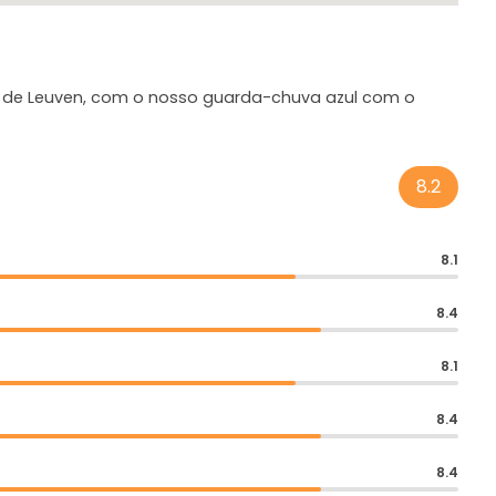
a de Leuven, com o nosso guarda-chuva azul com o
8.2
8.1
8.4
8.1
8.4
8.4