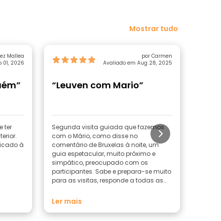
Mostrar tudo
ez Mallea
por Carmen
 01, 2026
Avaliado em Aug 28, 2025
uém”
“Leuven com Mario”
“Re
 ter
Segunda visita guiada que fazemos
Uma vi
erior.
com o Mário, como disse no
combin
dicado à
comentário de Bruxelas à noite, um
sobre 
guia espetacular, muito próximo e
simpático, preocupado com os
participantes. Sabe e prepara-se muito
para as visitas, responde a todas as
perguntas. Leva-nos a sítios
interessantes e dá um toque diferente
Ler mais
às coisas que ensina. Diferente de
todos os outros que conhecemos, o