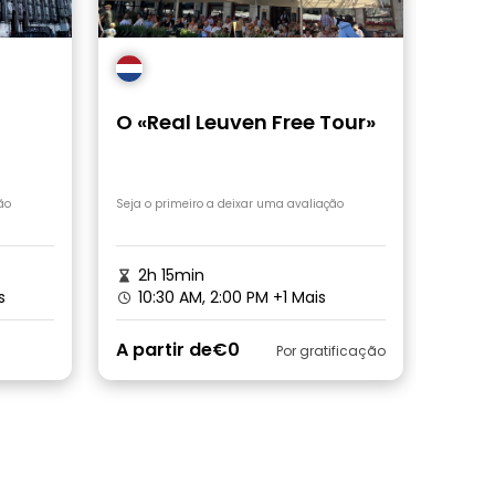
O «Real Leuven Free Tour»
ada e
ão
Seja o primeiro a deixar uma avaliação
2h 15min
s
10:30 AM, 2:00 PM
+1 Mais
A partir de
€0
Por gratificação