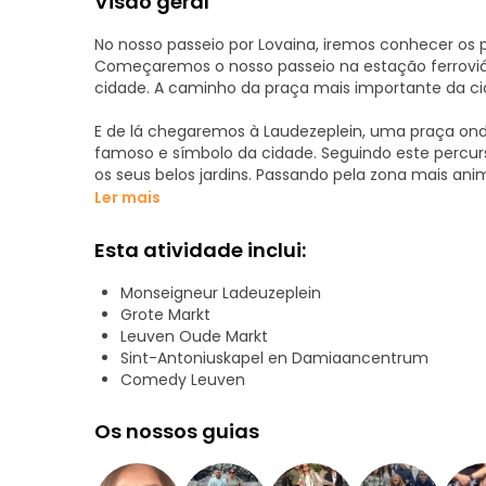
Visão geral
No nosso passeio por Lovaina, iremos conhecer os 
Começaremos o nosso passeio na estação ferroviár
cidade. A caminho da praça mais importante da c
E de lá chegaremos à Laudezeplein, uma praça onde
famoso e símbolo da cidade. Seguindo este percur
os seus belos jardins. Passando pela zona mais an
após o passeio, chegaremos à Grote Markt.
Ler mais
Nesta praça medieval, podemos descobrir vários dos
Esta atividade inclui:
na Bélgica: a Catedral de São Pedro e a Câmara Mun
visitaremos a Oueder Markt, a praça mais famosa 
Monseigneur Ladeuzeplein
final, visitaremos a joia barroca que é a Igreja de
Grote Markt
Leuven Oude Markt
E terminaremos o nosso passeio no local mais mági
Sint-Antoniuskapel en Damiaancentrum
Comedy Leuven
Os nossos guias