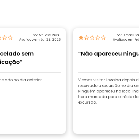
por Mª José Rucio
por Ismael Sá
Avaliado em Jul 29, 2026
Zamorano
Avaliado em Feb
celado sem
“Não apareceu ning
ficação”
celado no dia anterior
Viemos visitar Lovaina depois de
reservado a excursão no dia ant
Ninguém apareceu no local in
hora marcada para o início da
excursão.