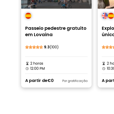
Passeio pedestre gratuito
Explo
em Lovaina
única
reca
9.3
(100)
2 horas
2 ho
12:00 PM
10:3
A partir de
€0
A part
Por gratificação