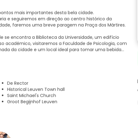
pontos mais importantes desta bela cidade.
ia e seguiremos em direção ao centro histórico da
idade, faremos uma breve paragem na Praça dos Mártires.
 se encontra a Biblioteca da Universidade, um edifício
so académico, visitaremos a Faculdade de Psicologia, com
imada da cidade e um local ideal para tomar uma bebida
 edifícios mais espetaculares do estilo gótico brabantino
icipal. E muito perto desta maravilhosa praça,
e eclética da cidade. E, aproximando-nos do nosso ponto
De Rector
 São Miguel ou a Capela de São Damião.
Historical Leuven Town hall
Saint Michael's Church
co, escondido e espetacular da cidade: o Gran Beguinario.
Groot Begijnhof Leuven