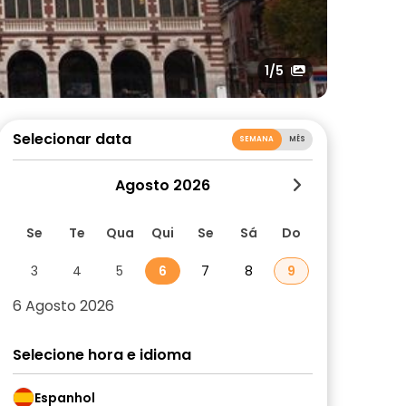
1
/5
Selecionar data
SEMANA
MÊS
Agosto 2026
Se
Te
Qua
Qui
Se
Sá
Do
3
4
5
6
7
8
9
6 Agosto 2026
Selecione hora e idioma
Espanhol