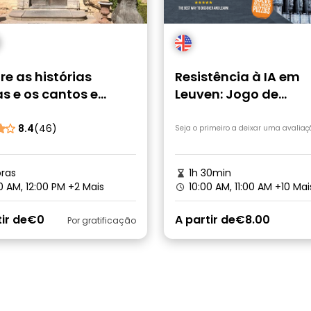
re as histórias
Resistência à IA em
s e os cantos e
Leuven: Jogo de
ntos de Lovaina
exploração autogui
passeio a pé
8.4
(46)
Seja o primeiro a deixar uma avaliaç
ras
1h 30min
0 AM, 12:00 PM
+2 Mais
10:00 AM, 11:00 AM
+10 Mai
ir de
€0
A partir de
€8.00
Por gratificação