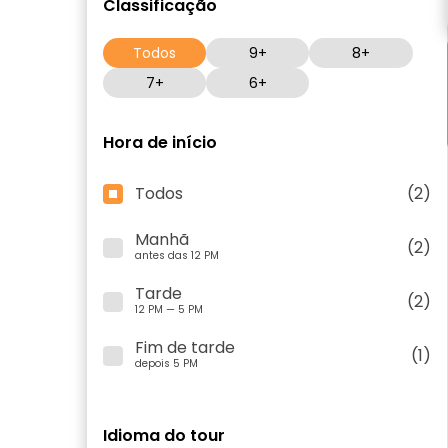
Classificação
Todos
9+
8+
7+
6+
Hora de início
Todos
(2)
Manhã
(2)
antes das 12 PM
Tarde
(2)
12 PM — 5 PM
Fim de tarde
(1)
depois 5 PM
Idioma do tour