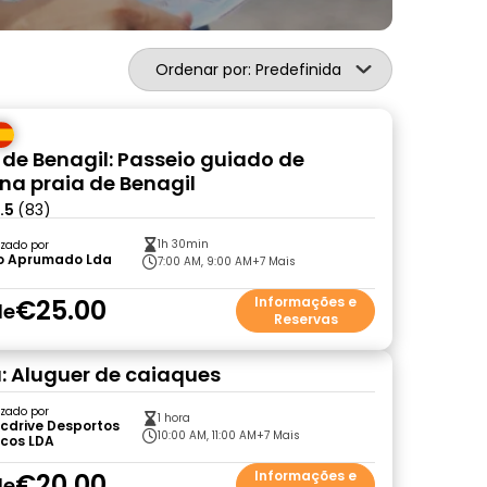
Ordenar por: Predefinida
de Benagil: Passeio guiado de
na praia de Benagil
.5
(83)
1h 30min
zado por
o Aprumado Lda
7:00 AM, 9:00 AM
+7 Mais
€25.00
Informações e
de
Reservas
a: Aluguer de caiaques
zado por
1 hora
cdrive Desportos
10:00 AM, 11:00 AM
+7 Mais
icos LDA
€20.00
Informações e
de