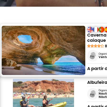
Caverna 
caiaque 
8
Organi
Vent
A partir 
Albufeir
Organi
Nauti
Náut
A partir 