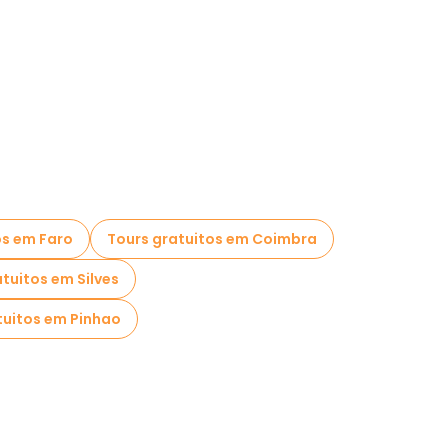
os em Faro
Tours gratuitos em Coimbra
tuitos em Silves
tuitos em Pinhao